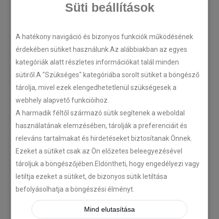
Süti beállítások
A hatékony navigáció és bizonyos funkciók működésének
LEGÚJABB CIKKEK
érdekében sütiket használunk.Az alábbiakban az egyes
kategóriák alatt részletes információkat talál minden
sütiről.A "Szükséges" kategóriába sorolt sütiket a böngésző
Plug’n’Play tempomat ISUZU
tárolja, mivel ezek elengedhetetlenül szükségesek a
N-szériás teherautókhoz
webhely alapvető funkcióihoz.
2018-07-26
A harmadik féltől származó sütik segítenek a weboldal
használatának elemzésében, tárolják a preferenciáit és
releváns tartalmakat és hirdetéseket biztosítanak Önnek.
Isuzu D-MAX 2006 –
Tempomat beszerelés
Ezeket a sütiket csak az Ön előzetes beleegyezésével
tároljuk a böngészőjében.Eldöntheti, hogy engedélyezi vagy
2018-06-12
letiltja ezeket a sütiket, de bizonyos sütik letiltása
befolyásolhatja a böngészési élményt.
Citroën C-Zero tempomat
Mind elutasítása
beszerelés