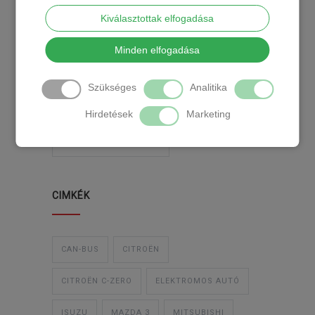
2018-02-14
Kiválasztottak elfogadása
Minden elfogadása
KATEGÓRIA
Szükséges
Analitika
TEMPOMAT
TEMPOMAT BESZERELÉS
Hirdetések
Marketing
UTÓLAGOS TEMPOMAT
CIMKÉK
CAN-BUS
CITROËN
CITROËN C-ZERO
ELEKTROMOS AUTÓ
ISUZU
MAZDA 3
MITSUBISHI