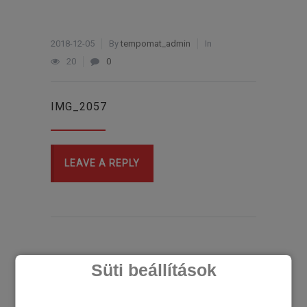
2018-12-05
By
tempomat_admin
In
20
0
IMG_2057
LEAVE A REPLY
Süti beállítások
LEGÚJABB CIKKEK