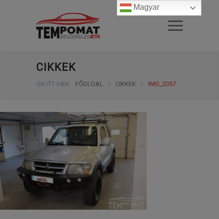
Magyar
CIKKEK
ÖN ITT VAN:
FŐOLDAL
/
CIKKEK
/
IMG_2057