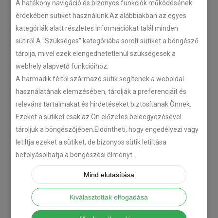
A hatékony navigáció és bizonyos funkciók működésének
Plug’n’Play tempomat ISUZU
érdekében sütiket használunk.Az alábbiakban az egyes
N-szériás teherautókhoz
kategóriák alatt részletes információkat talál minden
sütiről.A "Szükséges" kategóriába sorolt sütiket a böngésző
2018-07-26
tárolja, mivel ezek elengedhetetlenül szükségesek a
webhely alapvető funkcióihoz.
Isuzu D-MAX 2006 –
A harmadik féltől származó sütik segítenek a weboldal
Tempomat beszerelés
használatának elemzésében, tárolják a preferenciáit és
2018-06-12
releváns tartalmakat és hirdetéseket biztosítanak Önnek.
Ezeket a sütiket csak az Ön előzetes beleegyezésével
tároljuk a böngészőjében.Eldöntheti, hogy engedélyezi vagy
Citroën C-Zero tempomat
beszerelés
letiltja ezeket a sütiket, de bizonyos sütik letiltása
befolyásolhatja a böngészési élményt.
2018-02-14
Mind elutasítása
KATEGÓRIA
Kiválasztottak elfogadása