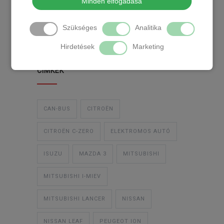
Minden elfogadása
TEMPOMAT
TEMPOMAT BESZERELÉS
Szükséges
Analitika
UTÓLAGOS TEMPOMAT
Hirdetések
Marketing
CIMKÉK
CAN-BUS
CITROËN
CITROËN C-ZERO
ELEKTROMOS AUTÓ
ISUZU
MAZDA 3
MITSUBISHI
MITSUBISHI I-MIEV
MITSUBISHI LANCER
NISSAN
NISSAN LEAF
PEUGEOT ION