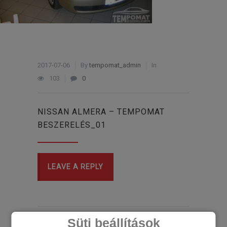
2017-07-06
By
tempomat_admin
In
103
0
NISSAN ALMERA – TEMPOMAT
BESZERELÉS_01
LEAVE A REPLY
Süti beállítások