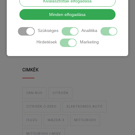
Kiválasztottak elfogadása
KATEGÓRIA
Minden elfogadása
Szükséges
Analitika
TEMPOMAT
TEMPOMAT BESZERELÉS
Hirdetések
Marketing
UTÓLAGOS TEMPOMAT
CIMKÉK
CAN-BUS
CITROËN
CITROËN C-ZERO
ELEKTROMOS AUTÓ
ISUZU
MAZDA 3
MITSUBISHI
MITSUBISHI I-MIEV