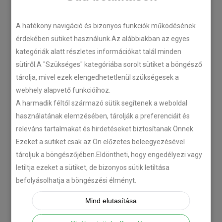
LEGÚJABB CIKKEK
A hatékony navigáció és bizonyos funkciók működésének
érdekében sütiket használunk.Az alábbiakban az egyes
kategóriák alatt részletes információkat talál minden
Plug’n’Play tempomat ISUZU
sütiről.A "Szükséges" kategóriába sorolt sütiket a böngésző
N-szériás teherautókhoz
tárolja, mivel ezek elengedhetetlenül szükségesek a
2018-07-26
webhely alapvető funkcióihoz.
A harmadik féltől származó sütik segítenek a weboldal
használatának elemzésében, tárolják a preferenciáit és
Isuzu D-MAX 2006 –
releváns tartalmakat és hirdetéseket biztosítanak Önnek.
Tempomat beszerelés
Ezeket a sütiket csak az Ön előzetes beleegyezésével
2018-06-12
tároljuk a böngészőjében.Eldöntheti, hogy engedélyezi vagy
letiltja ezeket a sütiket, de bizonyos sütik letiltása
Citroën C-Zero tempomat
befolyásolhatja a böngészési élményt.
beszerelés
Mind elutasítása
2018-02-14