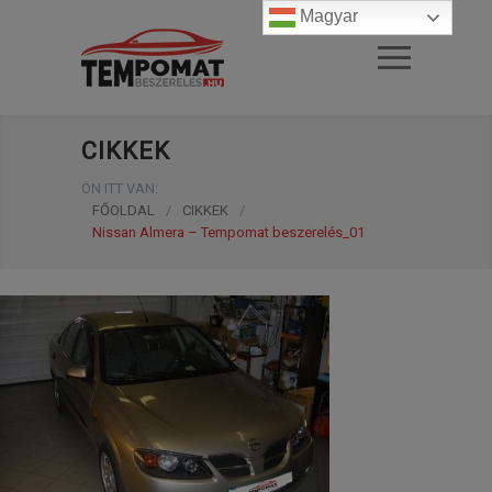
Magyar
CIKKEK
ÖN ITT VAN:
FŐOLDAL
/
CIKKEK
/
Nissan Almera – Tempomat beszerelés_01