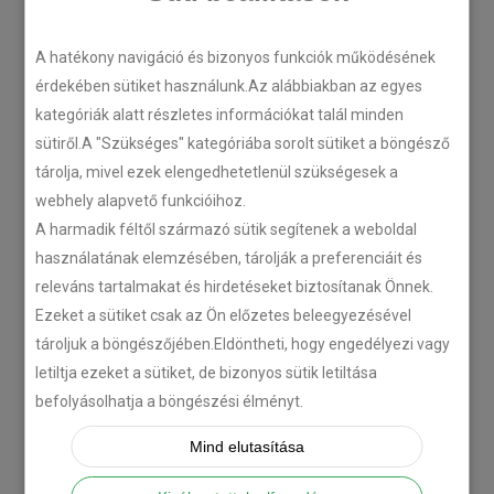
LEGÚJABB CIKKEK
A hatékony navigáció és bizonyos funkciók működésének
érdekében sütiket használunk.Az alábbiakban az egyes
kategóriák alatt részletes információkat talál minden
Plug’n’Play tempomat ISUZU
sütiről.A "Szükséges" kategóriába sorolt sütiket a böngésző
N-szériás teherautókhoz
tárolja, mivel ezek elengedhetetlenül szükségesek a
2018-07-26
webhely alapvető funkcióihoz.
A harmadik féltől származó sütik segítenek a weboldal
használatának elemzésében, tárolják a preferenciáit és
Isuzu D-MAX 2006 –
releváns tartalmakat és hirdetéseket biztosítanak Önnek.
Tempomat beszerelés
Ezeket a sütiket csak az Ön előzetes beleegyezésével
2018-06-12
tároljuk a böngészőjében.Eldöntheti, hogy engedélyezi vagy
letiltja ezeket a sütiket, de bizonyos sütik letiltása
Citroën C-Zero tempomat
befolyásolhatja a böngészési élményt.
beszerelés
Mind elutasítása
2018-02-14