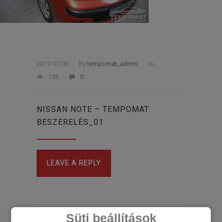
2017-07-06
By
tempomat_admin
In
158
0
NISSAN NOTE – TEMPOMAT
BESZERELÉS_01
LEAVE A REPLY
Süti beállítások