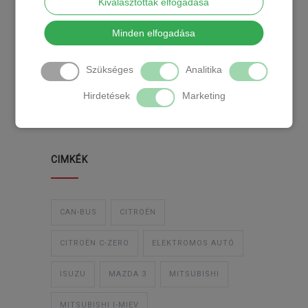
Kiválasztottak elfogadása
KATEGÓRIA
Minden elfogadása
Szükséges
Analitika
TEMPOMAT
TEMPOMAT BESZERELÉS
Hirdetések
Marketing
UTÓLAGOS TEMPOMAT
CIMKÉK
CAN-BUS
CITROËN
CITROËN C-ZERO
ELEKTROMOS AUTÓ
ISUZU
MAZDA 3
MITSUBISHI
MITSUBISHI I-MIEV