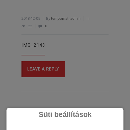
2018-12-05
By
tempomat_admin
In
22
0
IMG_2143
LEAVE A REPLY
Süti beállítások
LEGÚJABB CIKKEK