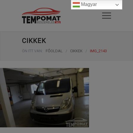
Magyar
CIKKEK
ÖN ITT VAN:
FŐOLDAL
/
CIKKEK
/
IMG_2143