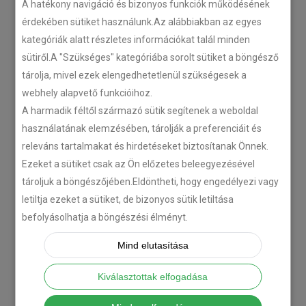
A hatékony navigáció és bizonyos funkciók működésének
Plug’n’Play tempomat ISUZU
érdekében sütiket használunk.Az alábbiakban az egyes
N-szériás teherautókhoz
kategóriák alatt részletes információkat talál minden
sütiről.A "Szükséges" kategóriába sorolt sütiket a böngésző
2018-07-26
tárolja, mivel ezek elengedhetetlenül szükségesek a
webhely alapvető funkcióihoz.
Isuzu D-MAX 2006 –
A harmadik féltől származó sütik segítenek a weboldal
Tempomat beszerelés
használatának elemzésében, tárolják a preferenciáit és
2018-06-12
releváns tartalmakat és hirdetéseket biztosítanak Önnek.
Ezeket a sütiket csak az Ön előzetes beleegyezésével
tároljuk a böngészőjében.Eldöntheti, hogy engedélyezi vagy
Citroën C-Zero tempomat
beszerelés
letiltja ezeket a sütiket, de bizonyos sütik letiltása
befolyásolhatja a böngészési élményt.
2018-02-14
Mind elutasítása
KATEGÓRIA
Kiválasztottak elfogadása