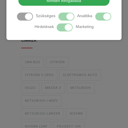
Minden elfogadása
TEMPOMAT
TEMPOMAT BESZERELÉS
Szükséges
Analitika
UTÓLAGOS TEMPOMAT
Hirdetések
Marketing
CIMKÉK
CAN-BUS
CITROËN
CITROËN C-ZERO
ELEKTROMOS AUTÓ
ISUZU
MAZDA 3
MITSUBISHI
MITSUBISHI I-MIEV
MITSUBISHI LANCER
NISSAN
NISSAN LEAF
PEUGEOT ION