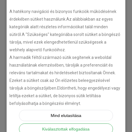
LEGÚJABB CIKKEK
A hatékony navigáció és bizonyos funkciók működésének
érdekében sütiket használunk.Az alábbiakban az egyes
kategóriák alatt részletes információkat talál minden
Plug’n’Play tempomat ISUZU
sütiről.A "Szükséges" kategóriába sorolt sütiket a böngésző
N-szériás teherautókhoz
tárolja, mivel ezek elengedhetetlenül szükségesek a
2018-07-26
webhely alapvető funkcióihoz.
A harmadik féltől származó sütik segítenek a weboldal
Isuzu D-MAX 2006 –
használatának elemzésében, tárolják a preferenciáit és
Tempomat beszerelés
releváns tartalmakat és hirdetéseket biztosítanak Önnek.
2018-06-12
Ezeket a sütiket csak az Ön előzetes beleegyezésével
tároljuk a böngészőjében.Eldöntheti, hogy engedélyezi vagy
letiltja ezeket a sütiket, de bizonyos sütik letiltása
Citroën C-Zero tempomat
befolyásolhatja a böngészési élményt.
beszerelés
2018-02-14
Mind elutasítása
Kiválasztottak elfogadása