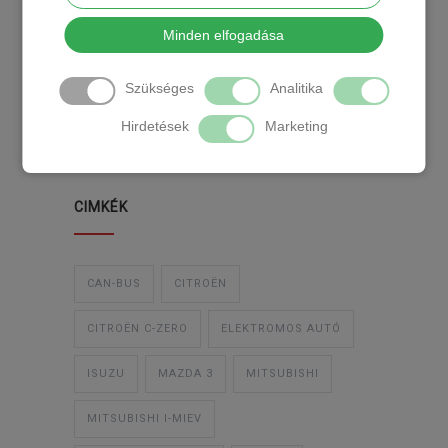
KATEGÓRIA
Minden elfogadása
Szükséges
Analitika
TEMPOMAT
TEMPOMAT BESZERELÉS
Hirdetések
Marketing
UTÓLAGOS TEMPOMAT
CIMKÉK
CAN-BUS
CITROËN
CITROËN C-ZERO
ELEKTROMOS AUTÓ
ISUZU
MAZDA 3
MITSUBISHI
MITSUBISHI I-MIEV