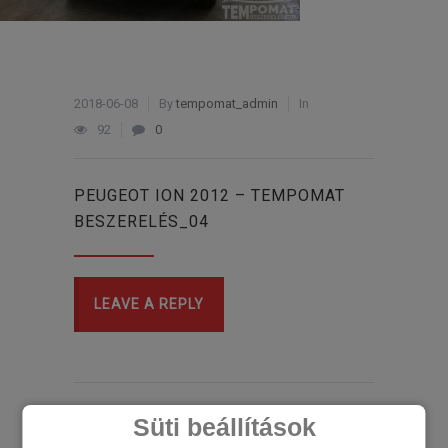
2018-06-08
By
tempomat_admin
In
92
0
PEUGEOT ION 2012 – TEMPOMAT
BESZERELÉS_04
LEAVE A REPLY
Süti beállítások