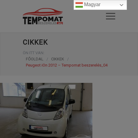
Magyar
CIKKEK
ÖN ITT VAN:
FŐOLDAL
/
CIKKEK
/
Peugeot iOn 2012 – Tempomat beszerelés_04