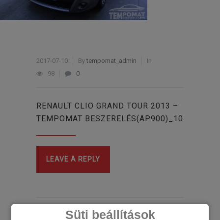
2017-07-10
By
tempomat_admin
In
98
0
RENAULT CLIO GRAND TOUR 2013 –
TEMPOMAT BESZERELÉS(AP900)_10
LEAVE A REPLY
Süti beállítások