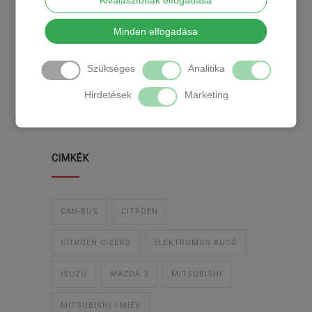
Kiválasztottak elfogadása
KATEGÓRIA
Minden elfogadása
Szükséges
Analitika
TEMPOMAT
TEMPOMAT BESZERELÉS
Hirdetések
Marketing
UTÓLAGOS TEMPOMAT
CIMKÉK
CAN-BUS
CITROËN
CITROËN C-ZERO
ELEKTROMOS AUTÓ
ISUZU
MAZDA 3
MITSUBISHI
MITSUBISHI I-MIEV