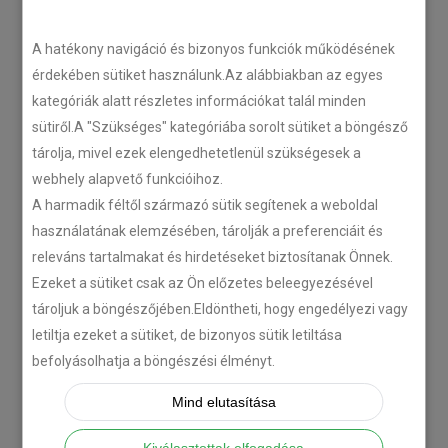
LEGÚJABB CIKKEK
A hatékony navigáció és bizonyos funkciók működésének
érdekében sütiket használunk.Az alábbiakban az egyes
kategóriák alatt részletes információkat talál minden
Plug’n’Play tempomat ISUZU
sütiről.A "Szükséges" kategóriába sorolt sütiket a böngésző
N-szériás teherautókhoz
tárolja, mivel ezek elengedhetetlenül szükségesek a
2018-07-26
webhely alapvető funkcióihoz.
A harmadik féltől származó sütik segítenek a weboldal
használatának elemzésében, tárolják a preferenciáit és
Isuzu D-MAX 2006 –
releváns tartalmakat és hirdetéseket biztosítanak Önnek.
Tempomat beszerelés
Ezeket a sütiket csak az Ön előzetes beleegyezésével
2018-06-12
tároljuk a böngészőjében.Eldöntheti, hogy engedélyezi vagy
letiltja ezeket a sütiket, de bizonyos sütik letiltása
Citroën C-Zero tempomat
befolyásolhatja a böngészési élményt.
beszerelés
Mind elutasítása
2018-02-14