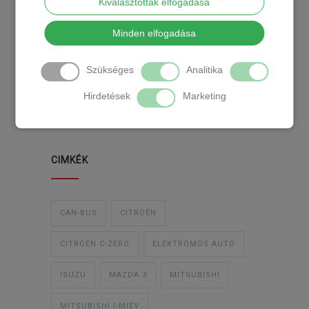
Kiválasztottak elfogadása
KATEGÓRIA
Minden elfogadása
Szükséges
Analitika
TEMPOMAT
TEMPOMAT BESZERELÉS
Hirdetések
Marketing
UTÓLAGOS TEMPOMAT
CIMKÉK
CAN-BUS
CITROËN
CITROËN C-ZERO
ELEKTROMOS AUTÓ
ISUZU
MAZDA 3
MITSUBISHI
MITSUBISHI I-MIEV