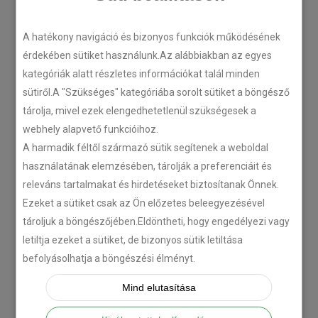
LEGÚJABB CIKKEK
A hatékony navigáció és bizonyos funkciók működésének
érdekében sütiket használunk.Az alábbiakban az egyes
kategóriák alatt részletes információkat talál minden
Plug’n’Play tempomat ISUZU
sütiről.A "Szükséges" kategóriába sorolt sütiket a böngésző
N-szériás teherautókhoz
tárolja, mivel ezek elengedhetetlenül szükségesek a
2018-07-26
webhely alapvető funkcióihoz.
A harmadik féltől származó sütik segítenek a weboldal
használatának elemzésében, tárolják a preferenciáit és
Isuzu D-MAX 2006 –
releváns tartalmakat és hirdetéseket biztosítanak Önnek.
Tempomat beszerelés
Ezeket a sütiket csak az Ön előzetes beleegyezésével
2018-06-12
tároljuk a böngészőjében.Eldöntheti, hogy engedélyezi vagy
letiltja ezeket a sütiket, de bizonyos sütik letiltása
Citroën C-Zero tempomat
befolyásolhatja a böngészési élményt.
beszerelés
Mind elutasítása
2018-02-14