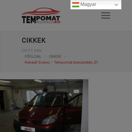
Magyar
CIKKEK
ÖN ITT VAN:
FŐOLDAL
/
CIKKEK
/
Renault Scenic – Tempomat beszerelés_01