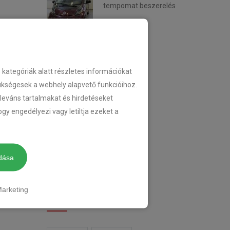
tempomat beszerelés
2018-02-14
KATEGÓRIA
ategóriák alatt részletes információkat
zükségesek a webhely alapvető funkcióihoz.
eleváns tartalmakat és hirdetéseket
TEMPOMAT
gy engedélyezi vagy letiltja ezeket a
TEMPOMAT BESZERELÉS
UTÓLAGOS TEMPOMAT
dása
arketing
CIMKÉK