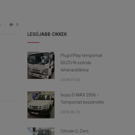
5
0
LEGÚJABB CIKKEK
Plug’n’Play tempomat
ISUZU N-szériás
teherautókhoz
2018-07-26
Isuzu D-MAX 2006 –
Tempomat beszerelés
2018-06-12
Citroën C-Zero