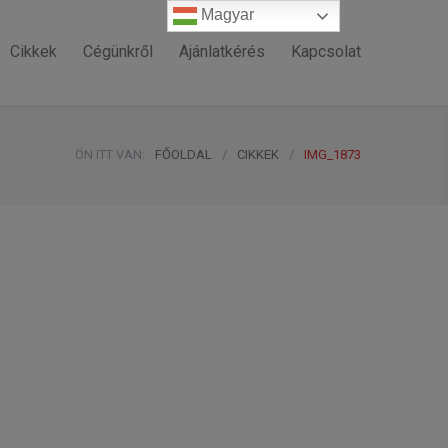
Magyar
Magyar
Cikkek
Cégünkről
Ajánlatkérés
Kapcsolat
ÖN ITT VAN:
FŐOLDAL
/
CIKKEK
/
IMG_1873