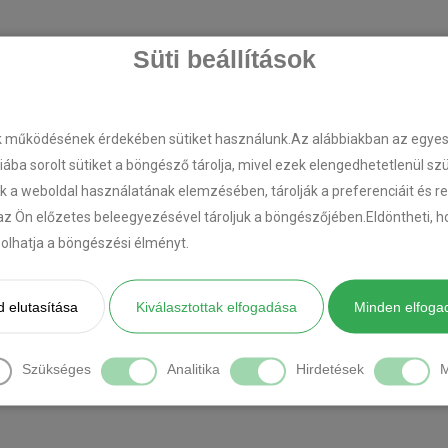
Süti beállítások
k működésének érdekében sütiket használunk.Az alábbiakban az egyes k
riába sorolt sütiket a böngésző tárolja, mivel ezek elengedhetetlenül s
k a weboldal használatának elemzésében, tárolják a preferenciáit és r
az Ön előzetes beleegyezésével tároljuk a böngészőjében.Eldöntheti, ho
ásolhatja a böngészési élményt.
 elutasítása
Kiválasztottak elfogadása
Minden elfoga
Szükséges
Analitika
Hirdetések
M