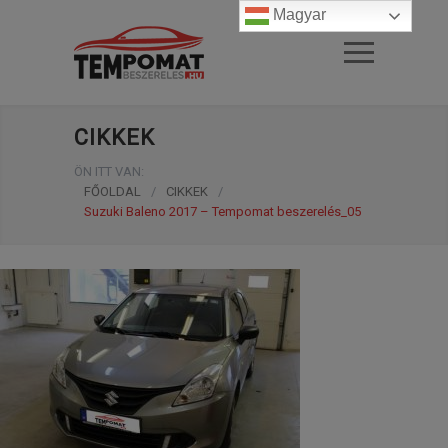
Magyar
CIKKEK
ÖN ITT VAN:
FŐOLDAL
/
CIKKEK
/
Suzuki Baleno 2017 – Tempomat beszerelés_05