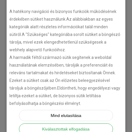
LEGÚJABB CIKKEK
A hatékony navigáció és bizonyos funkciók működésének
érdekében sütiket használunk.Az alábbiakban az egyes
kategóriák alatt részletes információkat talál minden
Plug’n’Play tempomat ISUZU
sütiről.A "Szükséges" kategóriába sorolt sütiket a böngésző
N-szériás teherautókhoz
tárolja, mivel ezek elengedhetetlenül szükségesek a
2018-07-26
webhely alapvető funkcióihoz.
A harmadik féltől származó sütik segítenek a weboldal
Isuzu D-MAX 2006 –
használatának elemzésében, tárolják a preferenciáit és
Tempomat beszerelés
releváns tartalmakat és hirdetéseket biztosítanak Önnek.
2018-06-12
Ezeket a sütiket csak az Ön előzetes beleegyezésével
tároljuk a böngészőjében.Eldöntheti, hogy engedélyezi vagy
letiltja ezeket a sütiket, de bizonyos sütik letiltása
Citroën C-Zero tempomat
befolyásolhatja a böngészési élményt.
beszerelés
2018-02-14
Mind elutasítása
Kiválasztottak elfogadása