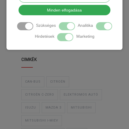
KATEGÓRIA
Minden elfogadása
Szükséges
Analitika
TEMPOMAT
TEMPOMAT BESZERELÉS
Hirdetések
Marketing
UTÓLAGOS TEMPOMAT
CIMKÉK
CAN-BUS
CITROËN
CITROËN C-ZERO
ELEKTROMOS AUTÓ
ISUZU
MAZDA 3
MITSUBISHI
MITSUBISHI I-MIEV