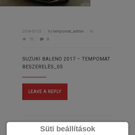
2018-07-23
By
tempomat_admin
In
70
0
SUZUKI BALENO 2017 – TEMPOMAT
BESZERELÉS_05
LEAVE A REPLY
Süti beállítások