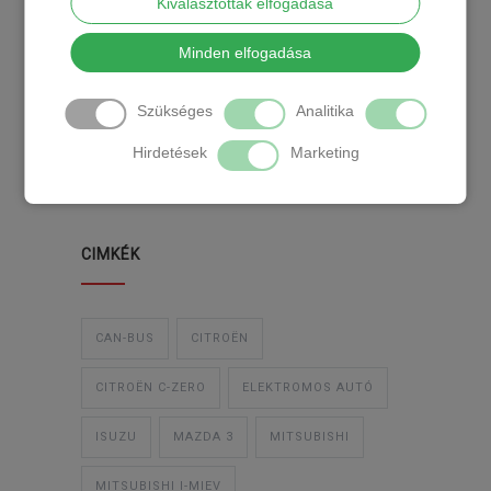
Kiválasztottak elfogadása
KATEGÓRIA
Minden elfogadása
Szükséges
Analitika
TEMPOMAT
TEMPOMAT BESZERELÉS
Hirdetések
Marketing
UTÓLAGOS TEMPOMAT
CIMKÉK
CAN-BUS
CITROËN
CITROËN C-ZERO
ELEKTROMOS AUTÓ
ISUZU
MAZDA 3
MITSUBISHI
MITSUBISHI I-MIEV