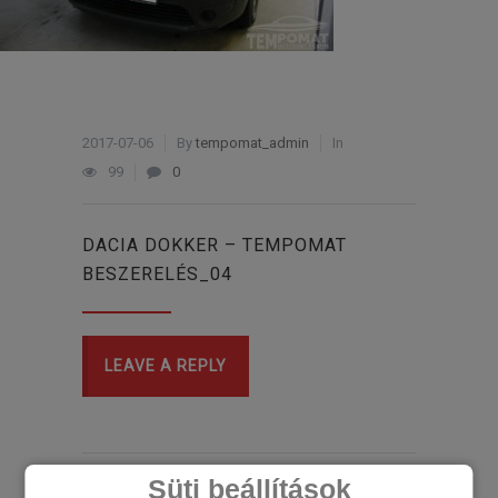
2017-07-06
By
tempomat_admin
In
99
0
DACIA DOKKER – TEMPOMAT
BESZERELÉS_04
LEAVE A REPLY
Süti beállítások