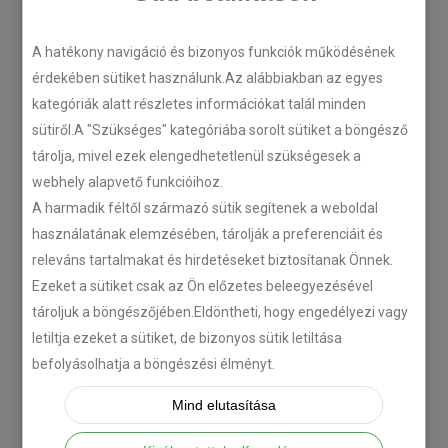
LEGÚJABB CIKKEK
A hatékony navigáció és bizonyos funkciók működésének
érdekében sütiket használunk.Az alábbiakban az egyes
kategóriák alatt részletes információkat talál minden
Plug’n’Play tempomat ISUZU
sütiről.A "Szükséges" kategóriába sorolt sütiket a böngésző
N-szériás teherautókhoz
tárolja, mivel ezek elengedhetetlenül szükségesek a
2018-07-26
webhely alapvető funkcióihoz.
A harmadik féltől származó sütik segítenek a weboldal
használatának elemzésében, tárolják a preferenciáit és
Isuzu D-MAX 2006 –
releváns tartalmakat és hirdetéseket biztosítanak Önnek.
Tempomat beszerelés
Ezeket a sütiket csak az Ön előzetes beleegyezésével
2018-06-12
tároljuk a böngészőjében.Eldöntheti, hogy engedélyezi vagy
letiltja ezeket a sütiket, de bizonyos sütik letiltása
Citroën C-Zero tempomat
befolyásolhatja a böngészési élményt.
beszerelés
Mind elutasítása
2018-02-14