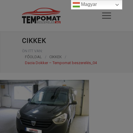
Magyar
CIKKEK
ÖN ITT VAN:
FŐOLDAL
/
CIKKEK
/
Dacia Dokker – Tempomat beszerelés_04