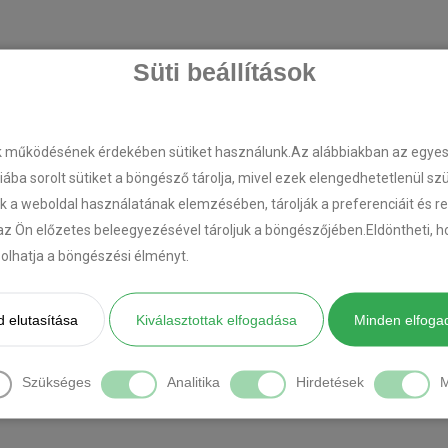
Süti beállítások
k működésének érdekében sütiket használunk.Az alábbiakban az egyes k
riába sorolt sütiket a böngésző tárolja, mivel ezek elengedhetetlenül s
k a weboldal használatának elemzésében, tárolják a preferenciáit és r
az Ön előzetes beleegyezésével tároljuk a böngészőjében.Eldöntheti, ho
ásolhatja a böngészési élményt.
 elutasítása
Kiválasztottak elfogadása
Minden elfoga
Szükséges
Analitika
Hirdetések
M