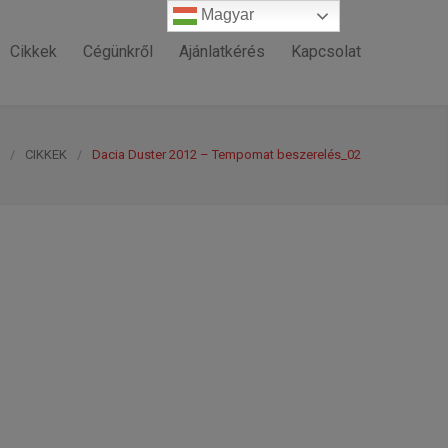
Magyar
Magyar
Cikkek
Cégünkről
Ajánlatkérés
Kapcsolat
/
CIKKEK
/
Dacia Duster 2012 – Tempomat beszerelés_02