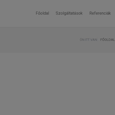
Főoldal
Szolgáltatások
Referenciák
ÖN ITT VAN:
FŐOLDAL