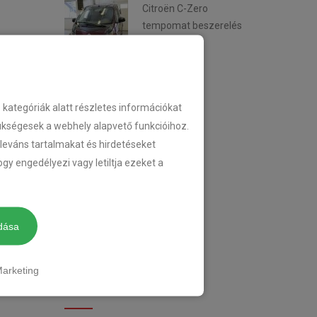
Citroën C-Zero
tempomat beszerelés
2018-02-14
ategóriák alatt részletes információkat
KATEGÓRIA
zükségesek a webhely alapvető funkcióihoz.
eleváns tartalmakat és hirdetéseket
gy engedélyezi vagy letiltja ezeket a
TEMPOMAT
TEMPOMAT BESZERELÉS
dása
UTÓLAGOS TEMPOMAT
arketing
CIMKÉK