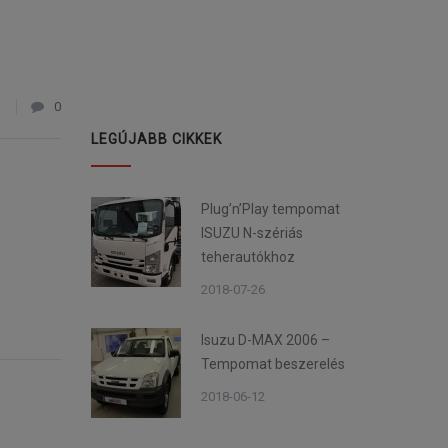
1
0
LEGÚJABB CIKKEK
Plug’n’Play tempomat
ISUZU N-szériás
teherautókhoz
2018-07-26
Isuzu D-MAX 2006 –
Tempomat beszerelés
2018-06-12