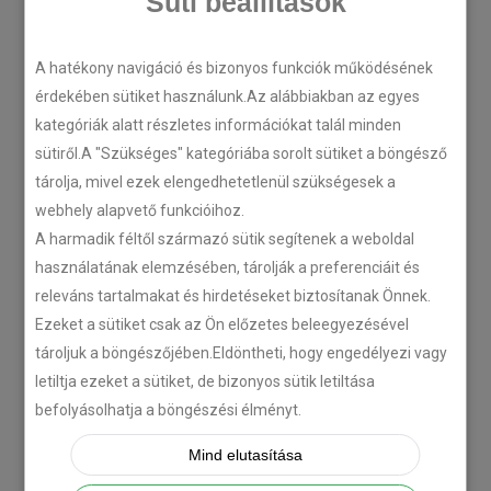
Süti beállítások
A hatékony navigáció és bizonyos funkciók működésének
LEGÚJABB CIKKEK
érdekében sütiket használunk.Az alábbiakban az egyes
kategóriák alatt részletes információkat talál minden
Plug’n’Play tempomat ISUZU
sütiről.A "Szükséges" kategóriába sorolt sütiket a böngésző
N-szériás teherautókhoz
tárolja, mivel ezek elengedhetetlenül szükségesek a
webhely alapvető funkcióihoz.
2018-07-26
A harmadik féltől származó sütik segítenek a weboldal
használatának elemzésében, tárolják a preferenciáit és
Isuzu D-MAX 2006 –
releváns tartalmakat és hirdetéseket biztosítanak Önnek.
Tempomat beszerelés
Ezeket a sütiket csak az Ön előzetes beleegyezésével
2018-06-12
tároljuk a böngészőjében.Eldöntheti, hogy engedélyezi vagy
letiltja ezeket a sütiket, de bizonyos sütik letiltása
befolyásolhatja a böngészési élményt.
Citroën C-Zero tempomat
beszerelés
Mind elutasítása
2018-02-14