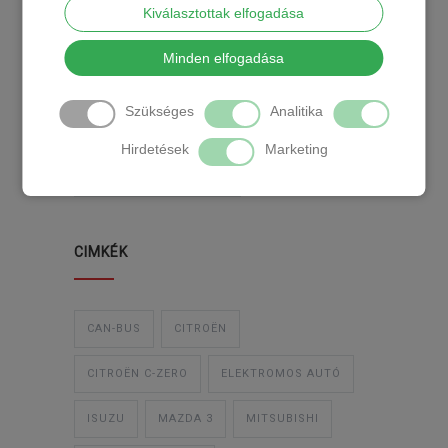
Kiválasztottak elfogadása
KATEGÓRIA
Minden elfogadása
Szükséges
Analitika
TEMPOMAT
TEMPOMAT BESZERELÉS
Hirdetések
Marketing
UTÓLAGOS TEMPOMAT
CIMKÉK
CAN-BUS
CITROËN
CITROËN C-ZERO
ELEKTROMOS AUTÓ
ISUZU
MAZDA 3
MITSUBISHI