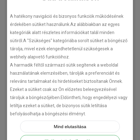
LEGÚJABB CIKKEK
A hatékony navigáció és bizonyos funkciók működésének
érdekében sütiket használunk.Az alábbiakban az egyes
kategóriák alatt részletes információkat talál minden
Plug’n’Play tempomat ISUZU
sütiről.A "Szükséges" kategóriába sorolt sütiket a böngésző
N-szériás teherautókhoz
tárolja, mivel ezek elengedhetetlenül szükségesek a
2018-07-26
webhely alapvető funkcióihoz.
A harmadik féltől származó sütik segítenek a weboldal
használatának elemzésében, tárolják a preferenciáit és
Isuzu D-MAX 2006 –
releváns tartalmakat és hirdetéseket biztosítanak Önnek.
Tempomat beszerelés
Ezeket a sütiket csak az Ön előzetes beleegyezésével
2018-06-12
tároljuk a böngészőjében.Eldöntheti, hogy engedélyezi vagy
letiltja ezeket a sütiket, de bizonyos sütik letiltása
Citroën C-Zero tempomat
befolyásolhatja a böngészési élményt.
beszerelés
Mind elutasítása
2018-02-14