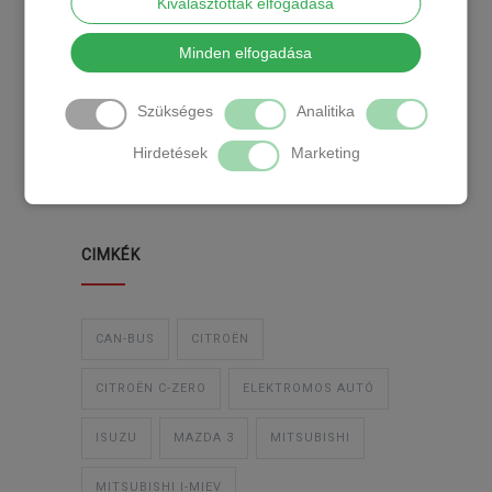
Kiválasztottak elfogadása
KATEGÓRIA
Minden elfogadása
Szükséges
Analitika
TEMPOMAT
TEMPOMAT BESZERELÉS
Hirdetések
Marketing
UTÓLAGOS TEMPOMAT
CIMKÉK
CAN-BUS
CITROËN
CITROËN C-ZERO
ELEKTROMOS AUTÓ
ISUZU
MAZDA 3
MITSUBISHI
MITSUBISHI I-MIEV