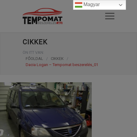
Magyar
CIKKEK
ÖN ITT VAN:
FŐOLDAL
/
CIKKEK
/
Dacia Logan – Tempomat beszerelés_01