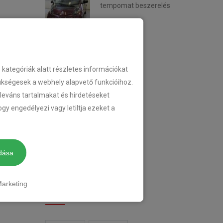
tempomat beszerelés
2018-02-14
KATEGÓRIA
ategóriák alatt részletes információkat
zükségesek a webhely alapvető funkcióihoz.
eleváns tartalmakat és hirdetéseket
TEMPOMAT
gy engedélyezi vagy letiltja ezeket a
TEMPOMAT BESZERELÉS
UTÓLAGOS TEMPOMAT
dása
arketing
CIMKÉK