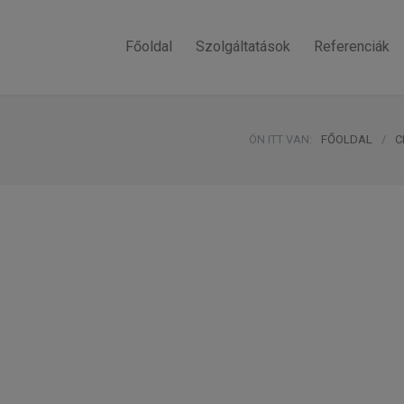
Főoldal
Szolgáltatások
Referenciák
ÖN ITT VAN:
FŐOLDAL
/
C