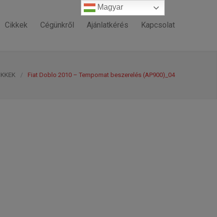
Magyar
Magyar
Cikkek
Cégünkről
Ajánlatkérés
Kapcsolat
IKKEK
/
Fiat Doblo 2010 – Tempomat beszerelés (AP900)_04