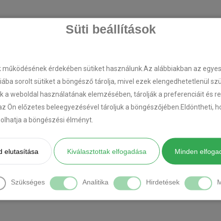
Süti beállítások
k működésének érdekében sütiket használunk.Az alábbiakban az egyes k
riába sorolt sütiket a böngésző tárolja, mivel ezek elengedhetetlenül s
k a weboldal használatának elemzésében, tárolják a preferenciáit és r
az Ön előzetes beleegyezésével tároljuk a böngészőjében.Eldöntheti, ho
ásolhatja a böngészési élményt.
 elutasítása
Kiválasztottak elfogadása
Minden elfoga
Szükséges
Analitika
Hirdetések
M