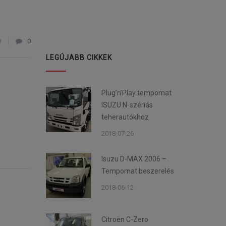
9
0
LEGÚJABB CIKKEK
Plug’n’Play tempomat
ISUZU N-szériás
teherautókhoz
2018-07-26
Isuzu D-MAX 2006 –
Tempomat beszerelés
2018-06-12
Citroën C-Zero