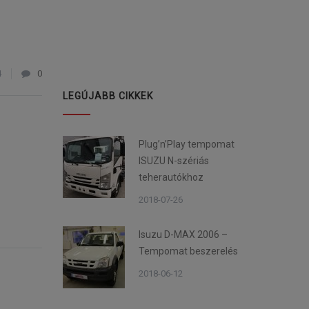
4
0
LEGÚJABB CIKKEK
Plug’n’Play tempomat
ISUZU N-szériás
teherautókhoz
2018-07-26
Isuzu D-MAX 2006 –
Tempomat beszerelés
2018-06-12