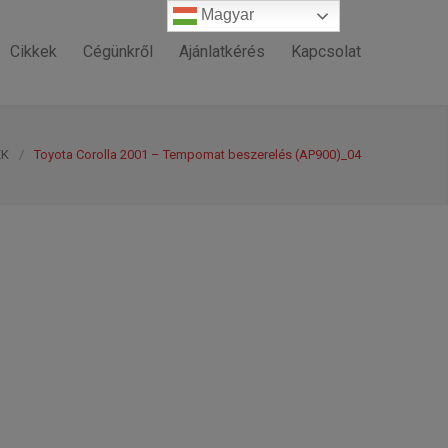
Magyar
Magyar
Cikkek
Cégünkről
Ajánlatkérés
Kapcsolat
EK
/
Toyota Corolla 2001 – Tempomat beszerelés (AP900)_04