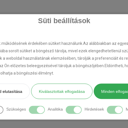
Süti beállítások
k működésének érdekében sütiket használunk.Az alábbiakban az egyes k
riába sorolt sütiket a böngésző tárolja, mivel ezek elengedhetetlenül s
k a weboldal használatának elemzésében, tárolják a preferenciáit és r
az Ön előzetes beleegyezésével tároljuk a böngészőjében.Eldöntheti, ho
ásolhatja a böngészési élményt.
 elutasítása
Kiválasztottak elfogadása
Minden elfoga
Szükséges
Analitika
Hirdetések
M