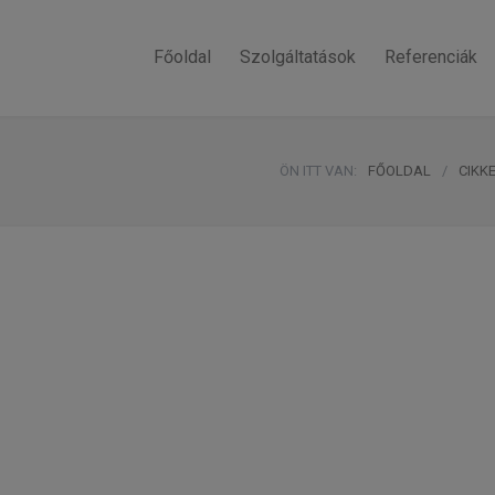
Főoldal
Szolgáltatások
Referenciák
ÖN ITT VAN:
FŐOLDAL
/
CIKK