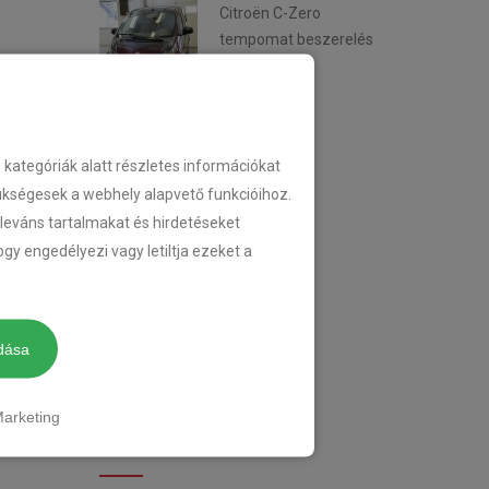
Citroën C-Zero
tempomat beszerelés
2018-02-14
ategóriák alatt részletes információkat
KATEGÓRIA
zükségesek a webhely alapvető funkcióihoz.
eleváns tartalmakat és hirdetéseket
gy engedélyezi vagy letiltja ezeket a
TEMPOMAT
TEMPOMAT BESZERELÉS
dása
UTÓLAGOS TEMPOMAT
arketing
CIMKÉK