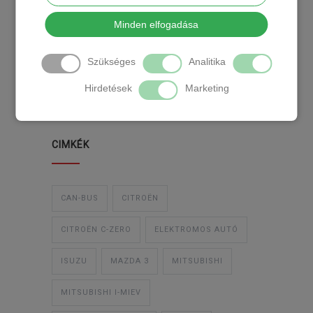
KATEGÓRIA
Minden elfogadása
Szükséges
Analitika
TEMPOMAT
TEMPOMAT BESZERELÉS
Hirdetések
Marketing
UTÓLAGOS TEMPOMAT
CIMKÉK
CAN-BUS
CITROËN
CITROËN C-ZERO
ELEKTROMOS AUTÓ
ISUZU
MAZDA 3
MITSUBISHI
MITSUBISHI I-MIEV