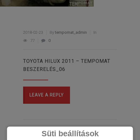
2018-02-23
By
tempomat_admin
In
77
0
TOYOTA HILUX 2011 – TEMPOMAT
BESZERELÉS_06
LEAVE A REPLY
Süti beállítások