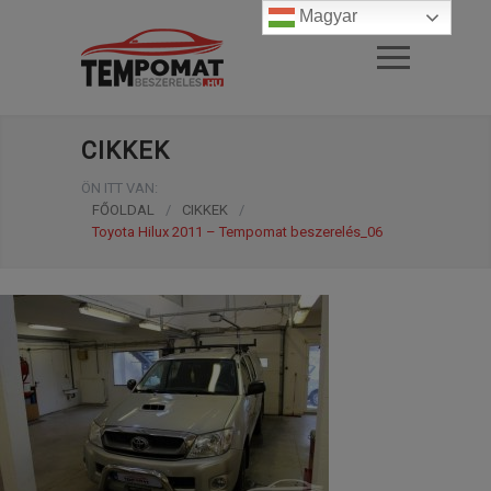
Magyar
CIKKEK
ÖN ITT VAN:
FŐOLDAL
/
CIKKEK
/
Toyota Hilux 2011 – Tempomat beszerelés_06