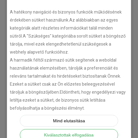
LEGÚJABB CIKKEK
A hatékony navigáció és bizonyos funkciók működésének
érdekében sütiket használunk.Az alábbiakban az egyes
kategóriák alatt részletes információkat talál minden
Plug’n’Play tempomat ISUZU
sütiről.A "Szükséges" kategóriába sorolt sütiket a böngésző
N-szériás teherautókhoz
tárolja, mivel ezek elengedhetetlenül szükségesek a
2018-07-26
webhely alapvető funkcióihoz.
A harmadik féltől származó sütik segítenek a weboldal
Isuzu D-MAX 2006 –
használatának elemzésében, tárolják a preferenciáit és
Tempomat beszerelés
releváns tartalmakat és hirdetéseket biztosítanak Önnek.
2018-06-12
Ezeket a sütiket csak az Ön előzetes beleegyezésével
tároljuk a böngészőjében.Eldöntheti, hogy engedélyezi vagy
letiltja ezeket a sütiket, de bizonyos sütik letiltása
Citroën C-Zero tempomat
befolyásolhatja a böngészési élményt.
beszerelés
2018-02-14
Mind elutasítása
Kiválasztottak elfogadása