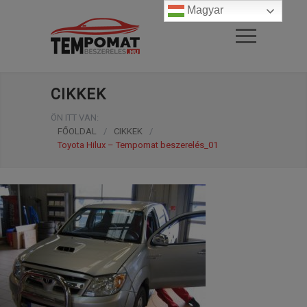
Magyar
CIKKEK
ÖN ITT VAN:
FŐOLDAL
/
CIKKEK
/
Toyota Hilux – Tempomat beszerelés_01