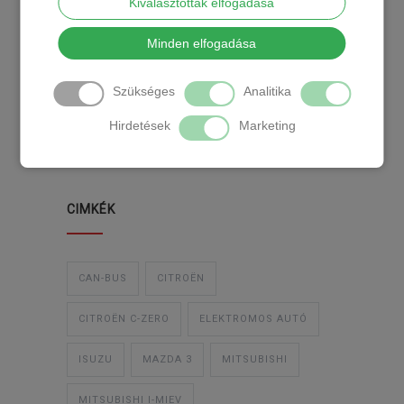
Kiválasztottak elfogadása
KATEGÓRIA
Minden elfogadása
Szükséges
Analitika
TEMPOMAT
TEMPOMAT BESZERELÉS
Hirdetések
Marketing
UTÓLAGOS TEMPOMAT
CIMKÉK
CAN-BUS
CITROËN
CITROËN C-ZERO
ELEKTROMOS AUTÓ
ISUZU
MAZDA 3
MITSUBISHI
MITSUBISHI I-MIEV