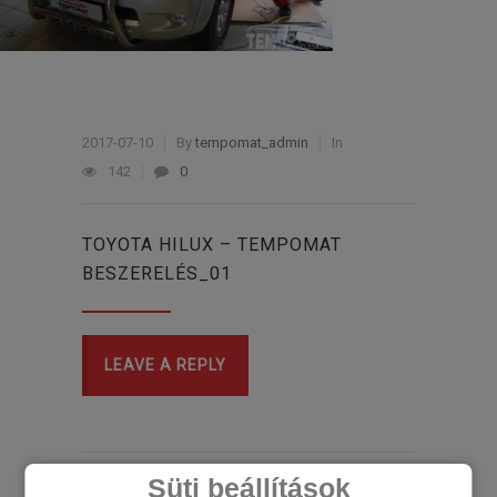
2017-07-10
By
tempomat_admin
In
142
0
TOYOTA HILUX – TEMPOMAT
BESZERELÉS_01
LEAVE A REPLY
Süti beállítások