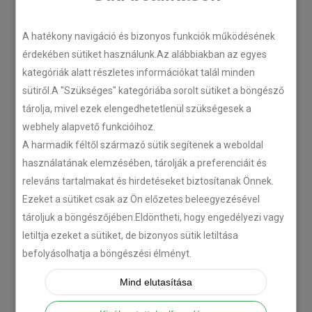
LEGÚJABB CIKKEK
A hatékony navigáció és bizonyos funkciók működésének
érdekében sütiket használunk.Az alábbiakban az egyes
kategóriák alatt részletes információkat talál minden
Plug’n’Play tempomat ISUZU
sütiről.A "Szükséges" kategóriába sorolt sütiket a böngésző
N-szériás teherautókhoz
tárolja, mivel ezek elengedhetetlenül szükségesek a
2018-07-26
webhely alapvető funkcióihoz.
A harmadik féltől származó sütik segítenek a weboldal
használatának elemzésében, tárolják a preferenciáit és
Isuzu D-MAX 2006 –
releváns tartalmakat és hirdetéseket biztosítanak Önnek.
Tempomat beszerelés
Ezeket a sütiket csak az Ön előzetes beleegyezésével
2018-06-12
tároljuk a böngészőjében.Eldöntheti, hogy engedélyezi vagy
letiltja ezeket a sütiket, de bizonyos sütik letiltása
Citroën C-Zero tempomat
befolyásolhatja a böngészési élményt.
beszerelés
Mind elutasítása
2018-02-14