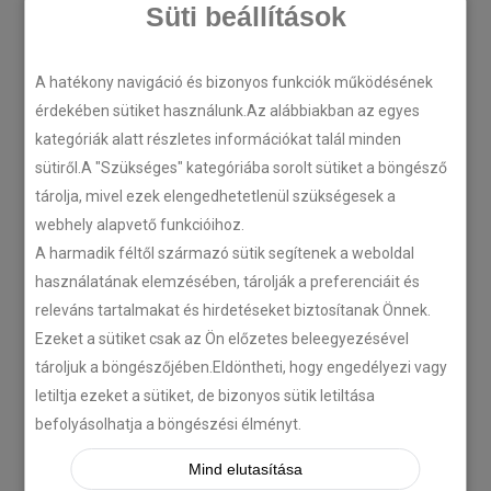
Süti beállítások
A hatékony navigáció és bizonyos funkciók működésének
LEGÚJABB CIKKEK
érdekében sütiket használunk.Az alábbiakban az egyes
kategóriák alatt részletes információkat talál minden
sütiről.A "Szükséges" kategóriába sorolt sütiket a böngésző
Plug’n’Play tempomat ISUZU
tárolja, mivel ezek elengedhetetlenül szükségesek a
N-szériás teherautókhoz
webhely alapvető funkcióihoz.
2018-07-26
A harmadik féltől származó sütik segítenek a weboldal
használatának elemzésében, tárolják a preferenciáit és
releváns tartalmakat és hirdetéseket biztosítanak Önnek.
Isuzu D-MAX 2006 –
Tempomat beszerelés
Ezeket a sütiket csak az Ön előzetes beleegyezésével
tároljuk a böngészőjében.Eldöntheti, hogy engedélyezi vagy
2018-06-12
letiltja ezeket a sütiket, de bizonyos sütik letiltása
befolyásolhatja a böngészési élményt.
Citroën C-Zero tempomat
Mind elutasítása
beszerelés