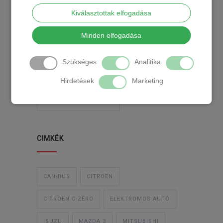
2018-02-14
Kiválasztottak elfogadása
Minden elfogadása
KATEGÓRIA
Szükséges
Analitika
TEMPOMAT
TEMPOMAT BESZERELÉS
Hirdetések
Marketing
UTÓLAGOS TEMPOMAT
CIMKÉK
CAN-BUS
CITROËN
CITROËN C-ZERO
ELEKTROMOS AUTÓ
ISUZU
MAZDA 3
MITSUBISHI