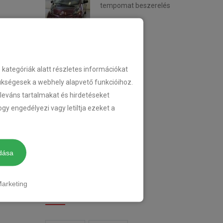
tempomat beszerelés
2018-02-14
KATEGÓRIA
ategóriák alatt részletes információkat
zükségesek a webhely alapvető funkcióihoz.
eleváns tartalmakat és hirdetéseket
TEMPOMAT
gy engedélyezi vagy letiltja ezeket a
TEMPOMAT BESZERELÉS
UTÓLAGOS TEMPOMAT
dása
arketing
CIMKÉK