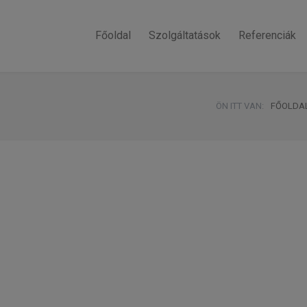
Főoldal
Szolgáltatások
Referenciák
ÖN ITT VAN:
FŐOLDA