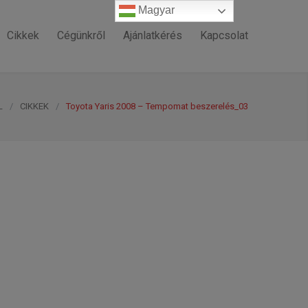
Magyar
Magyar
Cikkek
Cégünkről
Ajánlatkérés
Kapcsolat
L
/
CIKKEK
/
Toyota Yaris 2008 – Tempomat beszerelés_03