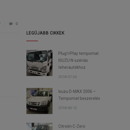
7
0
LEGÚJABB CIKKEK
Plug’n’Play tempomat
ISUZU N-szériás
teherautókhoz
2018-07-26
Isuzu D-MAX 2006 –
Tempomat beszerelés
2018-06-12
Citroën C-Zero