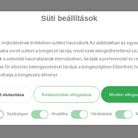
Süti beállítások
k működésének érdekében sütiket használunk.Az alábbiakban az egyes k
riába sorolt sütiket a böngésző tárolja, mivel ezek elengedhetetlenül s
k a weboldal használatának elemzésében, tárolják a preferenciáit és r
az Ön előzetes beleegyezésével tároljuk a böngészőjében.Eldöntheti, ho
ásolhatja a böngészési élményt.
 elutasítása
Kiválasztottak elfogadása
Minden elfoga
Szükséges
Analitika
Hirdetések
M