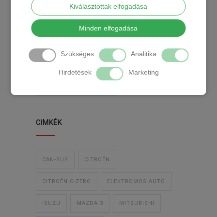
Kiválasztottak elfogadása
KATEGÓRIA
Minden elfogadása
Szükséges
Analitika
TEMPOMAT
TEMPOMAT BESZERELÉS
Hirdetések
Marketing
UTÓLAGOS TEMPOMAT
CIMKÉK
CAN-BUS
CITROËN
CITROËN C-ZERO
ELEKTROMOS AUTÓ
ISUZU
MAZDA 3
MITSUBISHI