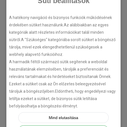
Süti beállítások
A hatékony navigáció és bizonyos funkciók működésének
LEGÚJABB CIKKEK
érdekében sütiket használunk.Az alábbiakban az egyes
kategóriák alatt részletes információkat talál minden
Plug’n’Play tempomat ISUZU
sütiről.A "Szükséges" kategóriába sorolt sütiket a böngésző
N-szériás teherautókhoz
tárolja, mivel ezek elengedhetetlenül szükségesek a
webhely alapvető funkcióihoz.
2018-07-26
A harmadik féltől származó sütik segítenek a weboldal
használatának elemzésében, tárolják a preferenciáit és
Isuzu D-MAX 2006 –
releváns tartalmakat és hirdetéseket biztosítanak Önnek.
Tempomat beszerelés
Ezeket a sütiket csak az Ön előzetes beleegyezésével
2018-06-12
tároljuk a böngészőjében.Eldöntheti, hogy engedélyezi vagy
letiltja ezeket a sütiket, de bizonyos sütik letiltása
befolyásolhatja a böngészési élményt.
Citroën C-Zero tempomat
beszerelés
Mind elutasítása
2018-02-14