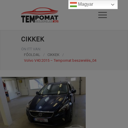
Magyar
CIKKEK
ÖN ITT VAN:
FŐOLDAL
/
CIKKEK
/
Volvo V40 2015 – Tempomat beszerelés_04