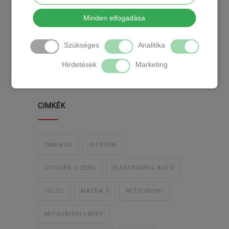
KATEGÓRIA
Minden elfogadása
Szükséges
Analitika
TEMPOMAT
TEMPOMAT BESZERELÉS
Hirdetések
Marketing
UTÓLAGOS TEMPOMAT
CIMKÉK
CAN-BUS
CITROËN
CITROËN C-ZERO
ELEKTROMOS AUTÓ
ISUZU
MAZDA 3
MITSUBISHI
MITSUBISHI I-MIEV