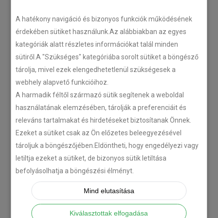
LEGÚJABB CIKKEK
A hatékony navigáció és bizonyos funkciók működésének
érdekében sütiket használunk.Az alábbiakban az egyes
kategóriák alatt részletes információkat talál minden
Plug’n’Play tempomat ISUZU
sütiről.A "Szükséges" kategóriába sorolt sütiket a böngésző
N-szériás teherautókhoz
tárolja, mivel ezek elengedhetetlenül szükségesek a
2018-07-26
webhely alapvető funkcióihoz.
A harmadik féltől származó sütik segítenek a weboldal
Isuzu D-MAX 2006 –
használatának elemzésében, tárolják a preferenciáit és
Tempomat beszerelés
releváns tartalmakat és hirdetéseket biztosítanak Önnek.
2018-06-12
Ezeket a sütiket csak az Ön előzetes beleegyezésével
tároljuk a böngészőjében.Eldöntheti, hogy engedélyezi vagy
letiltja ezeket a sütiket, de bizonyos sütik letiltása
Citroën C-Zero tempomat
befolyásolhatja a böngészési élményt.
beszerelés
2018-02-14
Mind elutasítása
Kiválasztottak elfogadása