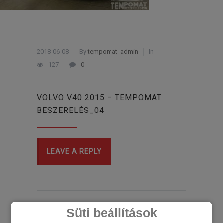
2018-06-08
By
tempomat_admin
In
127
0
VOLVO V40 2015 – TEMPOMAT
BESZERELÉS_04
LEAVE A REPLY
Süti beállítások