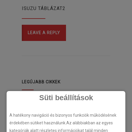
ISUZU TÁBLÁZAT2
LEAVE A REPLY
LEGÚJABB CIKKEK
Süti beállítások
Plug’n’Play tempomat ISUZU
N-szériás teherautókhoz
A hatékony navigáció és bizonyos funkciók működésének
2018-07-26
érdekében sütiket használunk.Az alábbiakban az egyes
kategóriák alatt részletes információkat talál minden