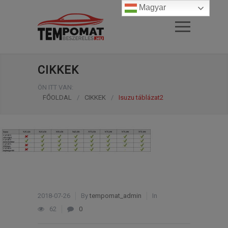
Magyar
CIKKEK
ÖN ITT VAN:
FŐOLDAL
/
CIKKEK
/
Isuzu táblázat2
2018-07-26
By
tempomat_admin
In
62
0