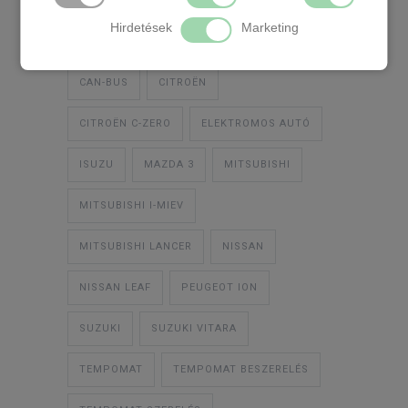
CIMKÉK
Hirdetések
Marketing
CAN-BUS
CITROËN
CITROËN C-ZERO
ELEKTROMOS AUTÓ
ISUZU
MAZDA 3
MITSUBISHI
MITSUBISHI I-MIEV
MITSUBISHI LANCER
NISSAN
NISSAN LEAF
PEUGEOT ION
SUZUKI
SUZUKI VITARA
TEMPOMAT
TEMPOMAT BESZERELÉS