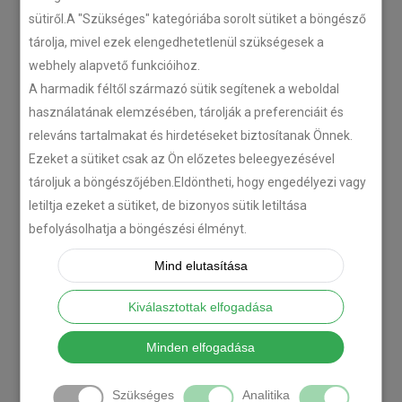
Isuzu D-MAX 2006 –
sütiről.A "Szükséges" kategóriába sorolt sütiket a böngésző
Tempomat beszerelés
tárolja, mivel ezek elengedhetetlenül szükségesek a
webhely alapvető funkcióihoz.
2018-06-12
A harmadik féltől származó sütik segítenek a weboldal
használatának elemzésében, tárolják a preferenciáit és
Citroën C-Zero tempomat
releváns tartalmakat és hirdetéseket biztosítanak Önnek.
beszerelés
Ezeket a sütiket csak az Ön előzetes beleegyezésével
2018-02-14
tároljuk a böngészőjében.Eldöntheti, hogy engedélyezi vagy
letiltja ezeket a sütiket, de bizonyos sütik letiltása
befolyásolhatja a böngészési élményt.
KATEGÓRIA
Mind elutasítása
Kiválasztottak elfogadása
TEMPOMAT
TEMPOMAT BESZERELÉS
Minden elfogadása
UTÓLAGOS TEMPOMAT
Szükséges
Analitika