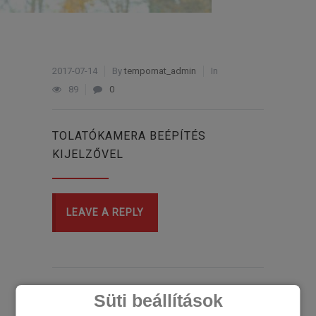
2017-07-14
By
tempomat_admin
In
89
0
TOLATÓKAMERA BEÉPÍTÉS
KIJELZŐVEL
LEAVE A REPLY
Süti beállítások