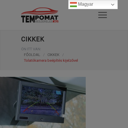
Magyar
CIKKEK
ÖN ITT VAN:
FŐOLDAL
/
CIKKEK
/
Tolatókamera beépítés kijelzővel