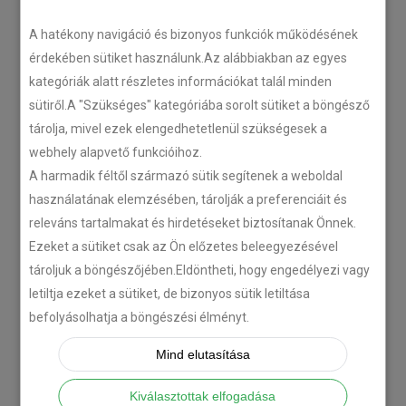
LEGÚJABB CIKKEK
A hatékony navigáció és bizonyos funkciók működésének
érdekében sütiket használunk.Az alábbiakban az egyes
kategóriák alatt részletes információkat talál minden
Plug’n’Play tempomat ISUZU
N-szériás teherautókhoz
sütiről.A "Szükséges" kategóriába sorolt sütiket a böngésző
tárolja, mivel ezek elengedhetetlenül szükségesek a
2018-07-26
webhely alapvető funkcióihoz.
A harmadik féltől származó sütik segítenek a weboldal
Isuzu D-MAX 2006 –
használatának elemzésében, tárolják a preferenciáit és
Tempomat beszerelés
releváns tartalmakat és hirdetéseket biztosítanak Önnek.
2018-06-12
Ezeket a sütiket csak az Ön előzetes beleegyezésével
tároljuk a böngészőjében.Eldöntheti, hogy engedélyezi vagy
letiltja ezeket a sütiket, de bizonyos sütik letiltása
Citroën C-Zero tempomat
befolyásolhatja a böngészési élményt.
beszerelés
2018-02-14
Mind elutasítása
Kiválasztottak elfogadása