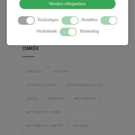
Minden elfogadása
TEMPOMAT
TEMPOMAT BESZERELÉS
Szükséges
Analitika
UTÓLAGOS TEMPOMAT
Hirdetések
Marketing
CIMKÉK
CAN-BUS
CITROËN
CITROËN C-ZERO
ELEKTROMOS AUTÓ
ISUZU
MAZDA 3
MITSUBISHI
MITSUBISHI I-MIEV
MITSUBISHI LANCER
NISSAN