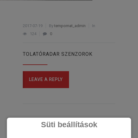
2017-07-19
By
tempomat_admin
In
124
0
TOLATÓRADAR SZENZOROK
LEAVE A REPLY
Süti beállítások
LEGÚJABB CIKKEK