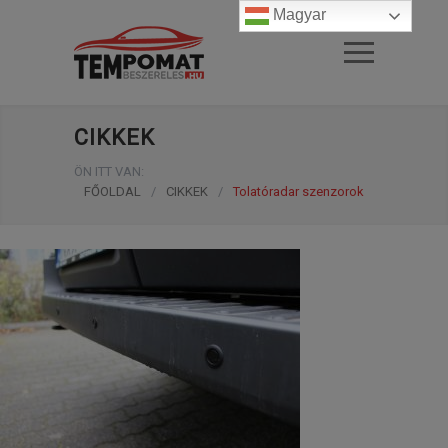
Magyar
CIKKEK
ÖN ITT VAN:
FŐOLDAL
/
CIKKEK
/
Tolatóradar szenzorok