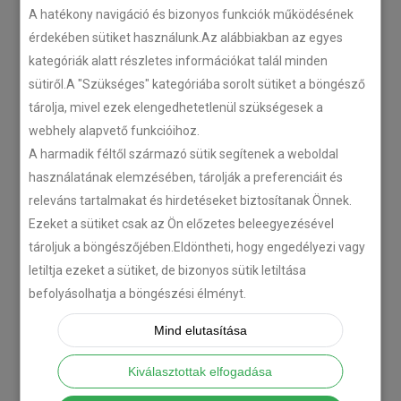
A hatékony navigáció és bizonyos funkciók működésének
érdekében sütiket használunk.Az alábbiakban az egyes
Plug’n’Play tempomat ISUZU
kategóriák alatt részletes információkat talál minden
N-szériás teherautókhoz
sütiről.A "Szükséges" kategóriába sorolt sütiket a böngésző
2018-07-26
tárolja, mivel ezek elengedhetetlenül szükségesek a
webhely alapvető funkcióihoz.
Isuzu D-MAX 2006 –
A harmadik féltől származó sütik segítenek a weboldal
Tempomat beszerelés
használatának elemzésében, tárolják a preferenciáit és
releváns tartalmakat és hirdetéseket biztosítanak Önnek.
2018-06-12
Ezeket a sütiket csak az Ön előzetes beleegyezésével
tároljuk a böngészőjében.Eldöntheti, hogy engedélyezi vagy
Citroën C-Zero tempomat
letiltja ezeket a sütiket, de bizonyos sütik letiltása
beszerelés
befolyásolhatja a böngészési élményt.
2018-02-14
Mind elutasítása
KATEGÓRIA
Kiválasztottak elfogadása