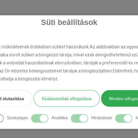
Süti beállítások
k működésének érdekében sütiket használunk.Az alábbiakban az egyes k
riába sorolt sütiket a böngésző tárolja, mivel ezek elengedhetetlenül s
k a weboldal használatának elemzésében, tárolják a preferenciáit és r
az Ön előzetes beleegyezésével tároljuk a böngészőjében.Eldöntheti, ho
ásolhatja a böngészési élményt.
 elutasítása
Kiválasztottak elfogadása
Minden elfoga
Szükséges
Analitika
Hirdetések
M