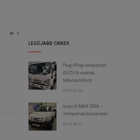
7
0
LEGÚJABB CIKKEK
Plug’n’Play tempomat
ISUZU N-szériás
teherautókhoz
2018-07-26
Isuzu D-MAX 2006 –
Tempomat beszerelés
2018-06-12