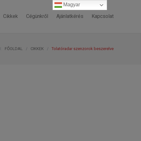
Magyar
Magyar
Cikkek
Cégünkről
Ajánlatkérés
Kapcsolat
:
FŐOLDAL
/
CIKKEK
/
Tolatóradar szenzorok beszerelve