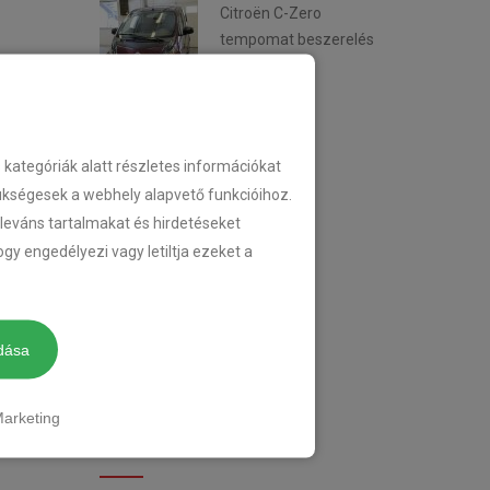
Citroën C-Zero
tempomat beszerelés
2018-02-14
ategóriák alatt részletes információkat
KATEGÓRIA
zükségesek a webhely alapvető funkcióihoz.
eleváns tartalmakat és hirdetéseket
gy engedélyezi vagy letiltja ezeket a
TEMPOMAT
TEMPOMAT BESZERELÉS
dása
UTÓLAGOS TEMPOMAT
arketing
CIMKÉK