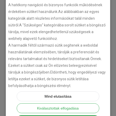
A hatékony navigáció és bizonyos funkciók működésének
érdekében sütiket használunk.Az alábbiakban az egyes
Plug’n’Play tempomat ISUZU
kategóriák alatt részletes információkat talál minden
N-szériás teherautókhoz
sütiről.A "Szükséges" kategóriába sorolt sütiket a böngésző
2018-07-26
tárolja, mivel ezek elengedhetetlenül szükségesek a
webhely alapvető funkcióihoz.
Isuzu D-MAX 2006 –
A harmadik féltől származó sütik segítenek a weboldal
Tempomat beszerelés
használatának elemzésében, tárolják a preferenciáit és
releváns tartalmakat és hirdetéseket biztosítanak Önnek.
2018-06-12
Ezeket a sütiket csak az Ön előzetes beleegyezésével
tároljuk a böngészőjében.Eldöntheti, hogy engedélyezi vagy
Citroën C-Zero tempomat
letiltja ezeket a sütiket, de bizonyos sütik letiltása
beszerelés
befolyásolhatja a böngészési élményt.
2018-02-14
Mind elutasítása
Kiválasztottak elfogadása
KATEGÓRIA