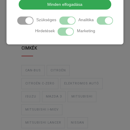
Minden elfogadása
TEMPOMAT
TEMPOMAT BESZERELÉS
Szükséges
Analitika
UTÓLAGOS TEMPOMAT
Hirdetések
Marketing
CIMKÉK
CAN-BUS
CITROËN
CITROËN C-ZERO
ELEKTROMOS AUTÓ
ISUZU
MAZDA 3
MITSUBISHI
MITSUBISHI I-MIEV
MITSUBISHI LANCER
NISSAN