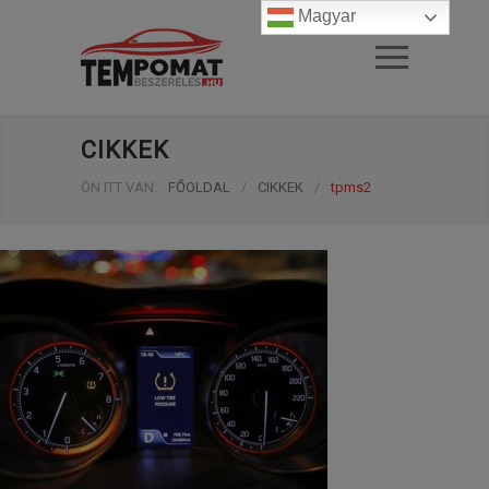
Magyar
CIKKEK
ÖN ITT VAN:
FŐOLDAL
/
CIKKEK
/
tpms2