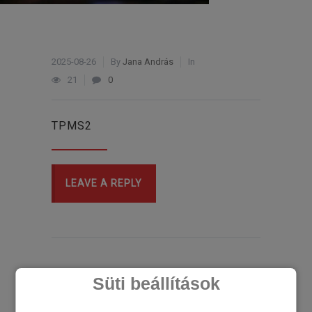
2025-08-26
By
Jana András
In
21
0
TPMS2
LEAVE A REPLY
Süti beállítások
LEGÚJABB CIKKEK