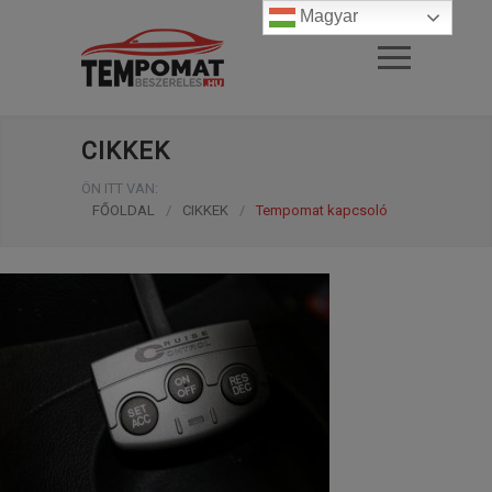
Magyar
CIKKEK
ÖN ITT VAN:
FŐOLDAL
/
CIKKEK
/
Tempomat kapcsoló