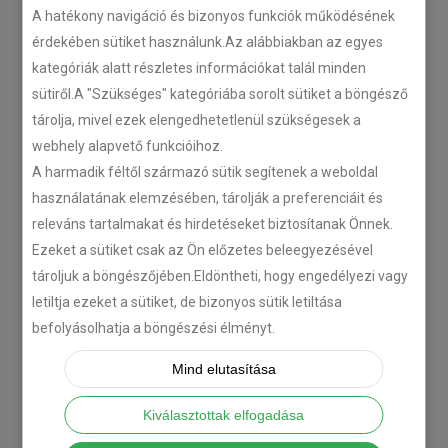
A hatékony navigáció és bizonyos funkciók működésének
érdekében sütiket használunk.Az alábbiakban az egyes
Plug’n’Play tempomat ISUZU
kategóriák alatt részletes információkat talál minden
N-szériás teherautókhoz
sütiről.A "Szükséges" kategóriába sorolt sütiket a böngésző
2018-07-26
tárolja, mivel ezek elengedhetetlenül szükségesek a
webhely alapvető funkcióihoz.
Isuzu D-MAX 2006 –
A harmadik féltől származó sütik segítenek a weboldal
Tempomat beszerelés
használatának elemzésében, tárolják a preferenciáit és
releváns tartalmakat és hirdetéseket biztosítanak Önnek.
2018-06-12
Ezeket a sütiket csak az Ön előzetes beleegyezésével
tároljuk a böngészőjében.Eldöntheti, hogy engedélyezi vagy
Citroën C-Zero tempomat
letiltja ezeket a sütiket, de bizonyos sütik letiltása
beszerelés
befolyásolhatja a böngészési élményt.
2018-02-14
Mind elutasítása
KATEGÓRIA
Kiválasztottak elfogadása