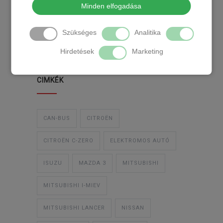
Minden elfogadása
TEMPOMAT
TEMPOMAT BESZERELÉS
Szükséges
Analitika
UTÓLAGOS TEMPOMAT
Hirdetések
Marketing
CIMKÉK
CAN-BUS
CITROËN
CITROËN C-ZERO
ELEKTROMOS AUTÓ
ISUZU
MAZDA 3
MITSUBISHI
MITSUBISHI I-MIEV
MITSUBISHI LANCER
NISSAN