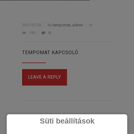
2017-07-26
By
tempomat_admin
In
150
0
TEMPOMAT KAPCSOLÓ
LEAVE A REPLY
Süti beállítások
LEGÚJABB CIKKEK