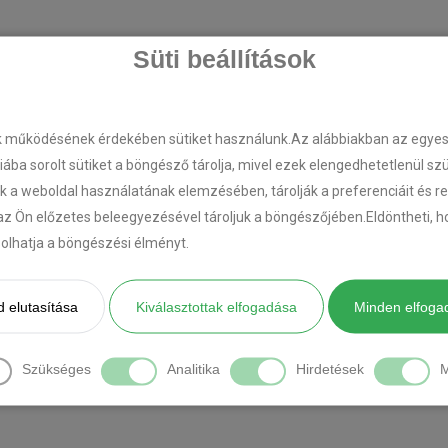
Süti beállítások
k működésének érdekében sütiket használunk.Az alábbiakban az egyes k
riába sorolt sütiket a böngésző tárolja, mivel ezek elengedhetetlenül s
k a weboldal használatának elemzésében, tárolják a preferenciáit és r
az Ön előzetes beleegyezésével tároljuk a böngészőjében.Eldöntheti, ho
ásolhatja a böngészési élményt.
 elutasítása
Kiválasztottak elfogadása
Minden elfoga
Szükséges
Analitika
Hirdetések
M