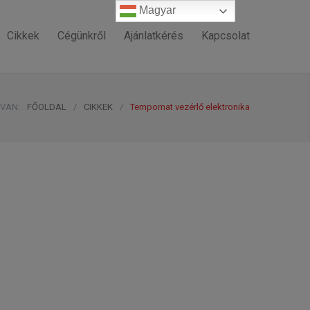
Magyar
Magyar
Cikkek
Cégünkről
Ajánlatkérés
Kapcsolat
 VAN:
FŐOLDAL
/
CIKKEK
/
Tempomat vezérlő elektronika