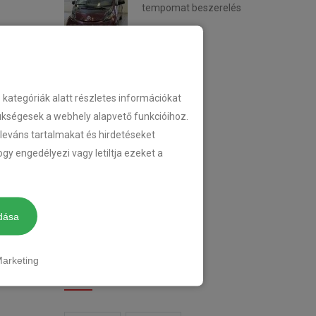
tempomat beszerelés
2018-02-14
KATEGÓRIA
ategóriák alatt részletes információkat
zükségesek a webhely alapvető funkcióihoz.
eleváns tartalmakat és hirdetéseket
TEMPOMAT
gy engedélyezi vagy letiltja ezeket a
TEMPOMAT BESZERELÉS
UTÓLAGOS TEMPOMAT
dása
arketing
CIMKÉK