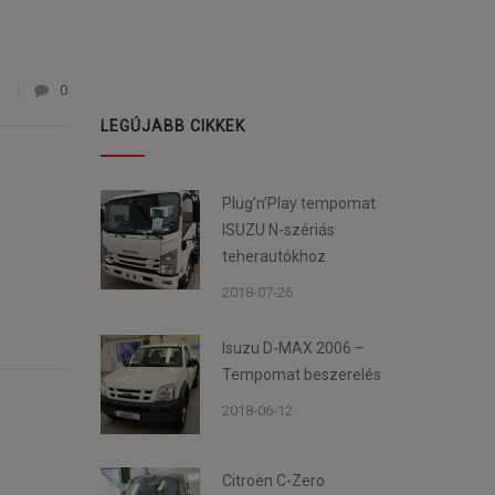
1
0
LEGÚJABB CIKKEK
Plug’n’Play tempomat
ISUZU N-szériás
teherautókhoz
2018-07-26
Isuzu D-MAX 2006 –
Tempomat beszerelés
2018-06-12
Citroën C-Zero