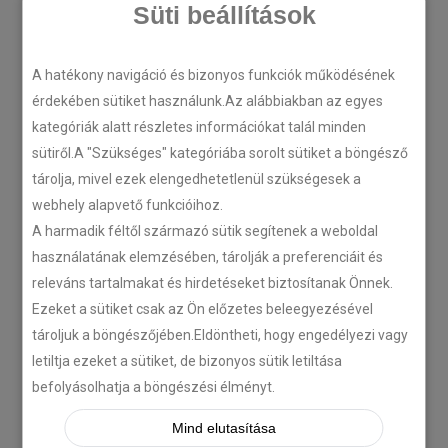
Süti beállítások
A hatékony navigáció és bizonyos funkciók működésének
LEGÚJABB CIKKEK
érdekében sütiket használunk.Az alábbiakban az egyes
kategóriák alatt részletes információkat talál minden
sütiről.A "Szükséges" kategóriába sorolt sütiket a böngésző
Plug’n’Play tempomat ISUZU
tárolja, mivel ezek elengedhetetlenül szükségesek a
N-szériás teherautókhoz
webhely alapvető funkcióihoz.
2018-07-26
A harmadik féltől származó sütik segítenek a weboldal
használatának elemzésében, tárolják a preferenciáit és
releváns tartalmakat és hirdetéseket biztosítanak Önnek.
Isuzu D-MAX 2006 –
Tempomat beszerelés
Ezeket a sütiket csak az Ön előzetes beleegyezésével
tároljuk a böngészőjében.Eldöntheti, hogy engedélyezi vagy
2018-06-12
letiltja ezeket a sütiket, de bizonyos sütik letiltása
befolyásolhatja a böngészési élményt.
Citroën C-Zero tempomat
Mind elutasítása
beszerelés