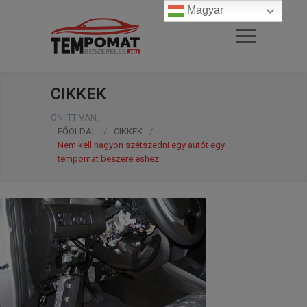
Magyar
CIKKEK
ÖN ITT VAN:
FŐOLDAL
/
CIKKEK
/
Nem kell nagyon szétszedni egy autót egy
tempomat beszereléshez