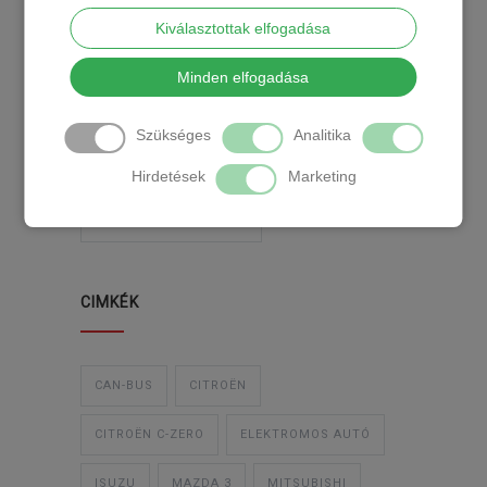
2018-02-14
Kiválasztottak elfogadása
Minden elfogadása
KATEGÓRIA
Szükséges
Analitika
TEMPOMAT
TEMPOMAT BESZERELÉS
Hirdetések
Marketing
UTÓLAGOS TEMPOMAT
CIMKÉK
CAN-BUS
CITROËN
CITROËN C-ZERO
ELEKTROMOS AUTÓ
ISUZU
MAZDA 3
MITSUBISHI