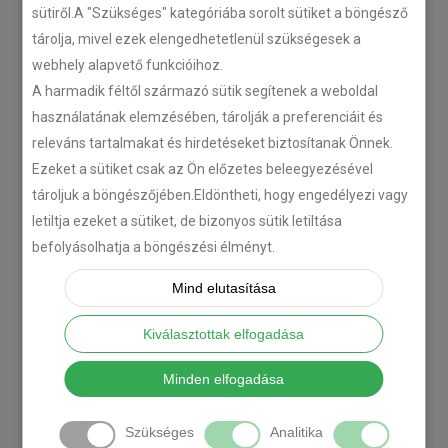
N-szériás teherautókhoz
sütiről.A "Szükséges" kategóriába sorolt sütiket a böngésző
tárolja, mivel ezek elengedhetetlenül szükségesek a
2018-07-26
webhely alapvető funkcióihoz.
A harmadik féltől származó sütik segítenek a weboldal
Isuzu D-MAX 2006 –
használatának elemzésében, tárolják a preferenciáit és
Tempomat beszerelés
releváns tartalmakat és hirdetéseket biztosítanak Önnek.
2018-06-12
Ezeket a sütiket csak az Ön előzetes beleegyezésével
tároljuk a böngészőjében.Eldöntheti, hogy engedélyezi vagy
letiltja ezeket a sütiket, de bizonyos sütik letiltása
Citroën C-Zero tempomat
befolyásolhatja a böngészési élményt.
beszerelés
2018-02-14
Mind elutasítása
Kiválasztottak elfogadása
Legtöbbet olvasott
Minden elfogadása
Utólagos tempomat
Szükséges
Analitika
beszerelés megfizethető