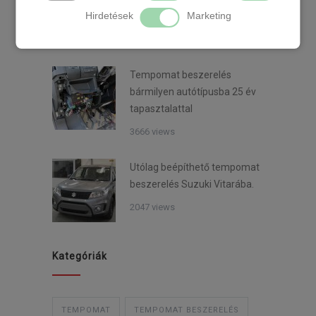
Hirdetések
Marketing
áron Mazda 3-ba
3906 views
Tempomat beszerelés
bármilyen autótípusba 25 év
tapasztalattal
3666 views
Utólag beépíthető tempomat
beszerelés Suzuki Vitarába.
2047 views
Kategóriák
TEMPOMAT
TEMPOMAT BESZERELÉS