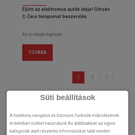
Eljött az elektromos autók ideje! Citroën
C-Zero tempomat beszerelés
Az év elején kaptunk…
TOVÁBB
1
2
3
Süti beállítások
Legutóbbi cikkek
A hatékony navigáció és bizonyos funkciók működésének
érdekében sütiket használunk.Az alábbiakban az egyes
kategóriák alatt részletes információkat talál minden
Plug’n’Play tempomat ISUZU