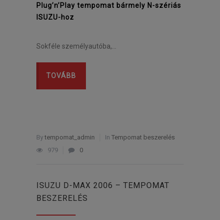
Plug’n’Play tempomat bármely N-szériás
ISUZU-hoz
Sokféle személyautóba,…
TOVÁBB
By
tempomat_admin
In
Tempomat beszerelés
979
0
ISUZU D-MAX 2006 – TEMPOMAT
BESZERELÉS