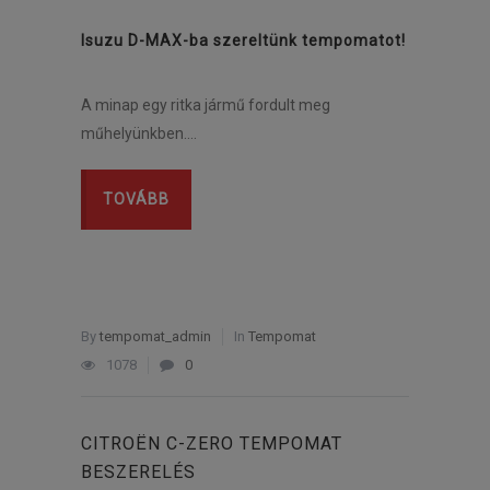
Isuzu D-MAX-ba szereltünk tempomatot!
A minap egy ritka jármű fordult meg
műhelyünkben….
TOVÁBB
By
tempomat_admin
In
Tempomat
1078
0
CITROËN C-ZERO TEMPOMAT
BESZERELÉS