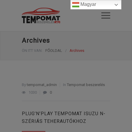
Magyar
Archives
ÖN ITT VAN:
FŐOLDAL
/
Archives
By
tempomat_admin
In
Tempomat beszerelés
1030
0
PLUG’N’PLAY TEMPOMAT ISUZU N-
SZÉRIÁS TEHERAUTÓKHOZ