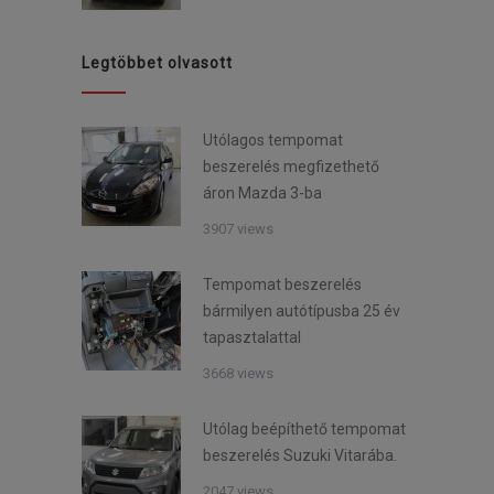
Legtöbbet olvasott
Utólagos tempomat
beszerelés megfizethető
áron Mazda 3-ba
3907 views
Tempomat beszerelés
bármilyen autótípusba 25 év
tapasztalattal
3668 views
Utólag beépíthető tempomat
beszerelés Suzuki Vitarába.
2047 views