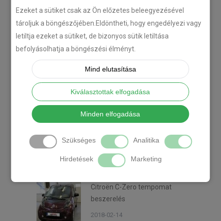
Ezeket a sütiket csak az Ön előzetes beleegyezésével
tároljuk a böngészőjében.Eldöntheti, hogy engedélyezi vagy
Legutóbbi cikkek
letiltja ezeket a sütiket, de bizonyos sütik letiltása
befolyásolhatja a böngészési élményt.
Plug’n’Play tempomat ISUZU
Mind elutasítása
N-szériás teherautókhoz
Kiválasztottak elfogadása
2018-07-26
Minden elfogadása
Isuzu D-MAX 2006 –
Tempomat beszerelés
Szükséges
Analitika
2018-06-12
Hirdetések
Marketing
Citroën C-Zero tempomat
beszerelés
2018-02-14