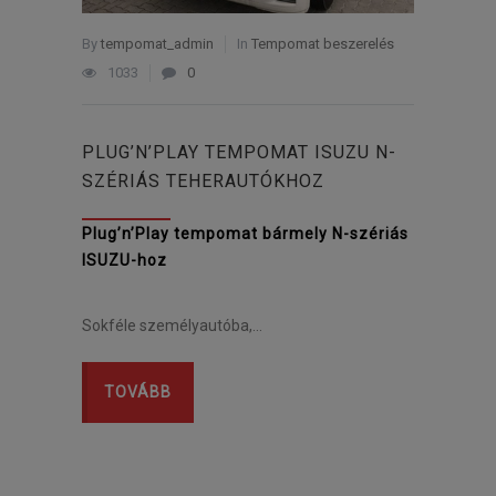
By
tempomat_admin
In
Tempomat beszerelés
1033
0
PLUG’N’PLAY TEMPOMAT ISUZU N-
SZÉRIÁS TEHERAUTÓKHOZ
Plug’n’Play tempomat bármely N-szériás
ISUZU-hoz
Sokféle személyautóba,…
TOVÁBB