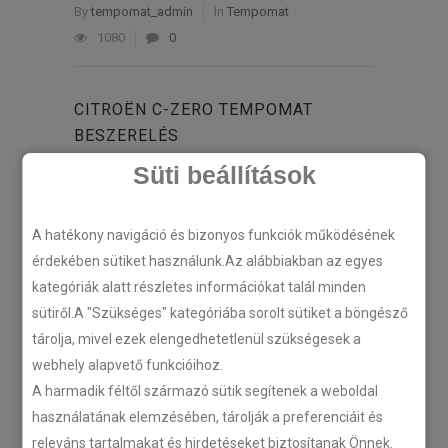
By
tempomat_admin
In
Tempomat
1080
0
CITROËN C-ZERO TEMPOMAT
BESZERELÉS
Süti beállítások
Eljött az elektromos autók ideje! Citroën
C-Zero tempomat beszerelés
A hatékony navigáció és bizonyos funkciók működésének
érdekében sütiket használunk.Az alábbiakban az egyes
Az év elején kaptunk…
kategóriák alatt részletes információkat talál minden
sütiről.A "Szükséges" kategóriába sorolt sütiket a böngésző
TOVÁBB
tárolja, mivel ezek elengedhetetlenül szükségesek a
webhely alapvető funkcióihoz.
A harmadik féltől származó sütik segítenek a weboldal
1
2
3
használatának elemzésében, tárolják a preferenciáit és
releváns tartalmakat és hirdetéseket biztosítanak Önnek.