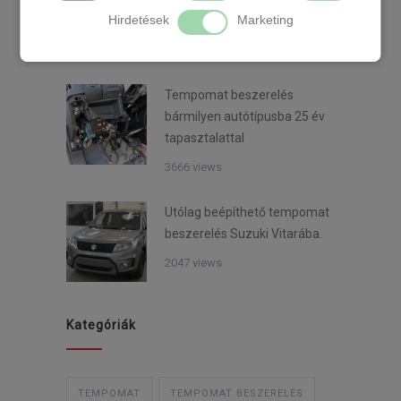
Hirdetések
Marketing
áron Mazda 3-ba
3906 views
Tempomat beszerelés
bármilyen autótípusba 25 év
tapasztalattal
3666 views
Utólag beépíthető tempomat
beszerelés Suzuki Vitarába.
2047 views
Kategóriák
TEMPOMAT
TEMPOMAT BESZERELÉS