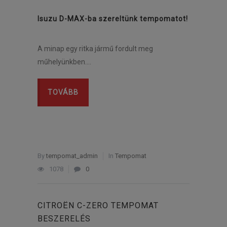
Isuzu D-MAX-ba szereltünk tempomatot!
A minap egy ritka jármű fordult meg
műhelyünkben….
TOVÁBB
By
tempomat_admin
In
Tempomat
1078
0
CITROËN C-ZERO TEMPOMAT
BESZERELÉS