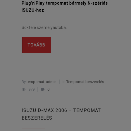
Plug’n’Play tempomat bármely N-szériás
ISUZU-hoz
Sokféle személyautóba,…
TOVÁBB
By
tempomat_admin
In
Tempomat beszerelés
979
0
ISUZU D-MAX 2006 – TEMPOMAT
BESZERELÉS