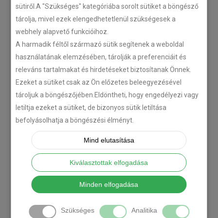
N-szériás teherautókhoz
sütiről.A "Szükséges" kategóriába sorolt sütiket a böngésző
tárolja, mivel ezek elengedhetetlenül szükségesek a
2018-07-26
webhely alapvető funkcióihoz.
A harmadik féltől származó sütik segítenek a weboldal
Isuzu D-MAX 2006 –
használatának elemzésében, tárolják a preferenciáit és
Tempomat beszerelés
releváns tartalmakat és hirdetéseket biztosítanak Önnek.
2018-06-12
Ezeket a sütiket csak az Ön előzetes beleegyezésével
tároljuk a böngészőjében.Eldöntheti, hogy engedélyezi vagy
letiltja ezeket a sütiket, de bizonyos sütik letiltása
Citroën C-Zero tempomat
befolyásolhatja a böngészési élményt.
beszerelés
2018-02-14
Mind elutasítása
Kiválasztottak elfogadása
Legtöbbet olvasott
Minden elfogadása
Utólagos tempomat
Szükséges
Analitika
beszerelés megfizethető