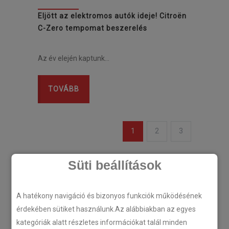
Eljött az elektromos autók ideje! Citroën
C-Zero tempomat beszerelés
Az év elején kaptunk…
TOVÁBB
1
2
3
Süti beállítások
Legutóbbi cikkek
A hatékony navigáció és bizonyos funkciók működésének
érdekében sütiket használunk.Az alábbiakban az egyes
kategóriák alatt részletes információkat talál minden
Plug’n’Play tempomat ISUZU