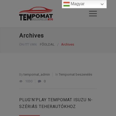
Magyar
Archives
ÖN ITT VAN:
FŐOLDAL
/
Archives
By
tempomat_admin
In
Tempomat beszerelés
1030
0
PLUG’N’PLAY TEMPOMAT ISUZU N-
SZÉRIÁS TEHERAUTÓKHOZ