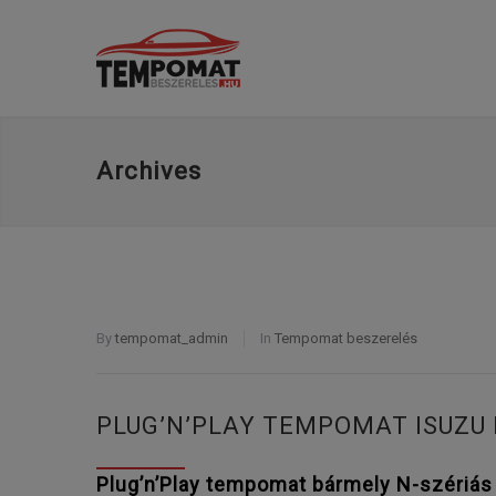
Archives
By
tempomat_admin
In
Tempomat beszerelés
PLUG’N’PLAY TEMPOMAT ISUZU
Plug’n’Play tempomat bármely N-szériá