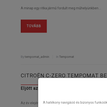
A minap egy ritka jármű fordult meg műhelyünkben….
TOVÁBB
By
tempomat_admin
In
Tempomat
CITROËN C-ZERO TEMPOMAT B
Eljött az elektromos autók ideje! Citro
A hatékony navigáció és bizonyos funkció
Az év elején kaptunk…