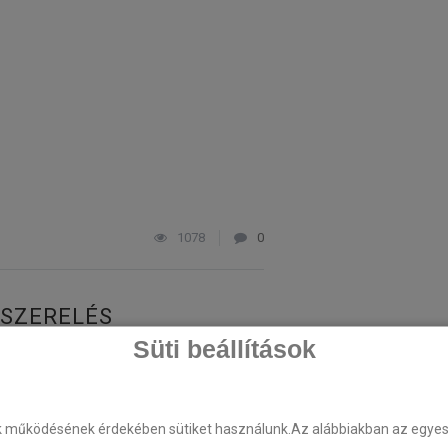
1078
0
ESZERELÉS
Süti beállítások
ën C-Zero tempomat beszerelés
k működésének érdekében sütiket használunk.Az alábbiakban az egyes k