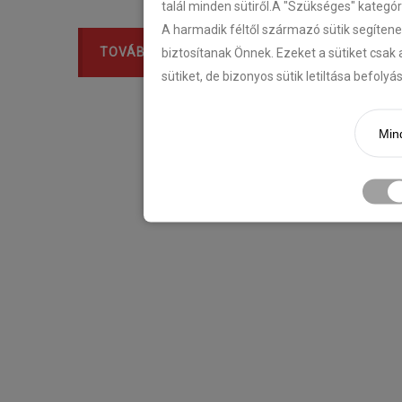
talál minden sütiről.A "Szükséges" kategó
A harmadik féltől származó sütik segítene
TOVÁBB
biztosítanak Önnek. Ezeket a sütiket csak 
sütiket, de bizonyos sütik letiltása befoly
Mind