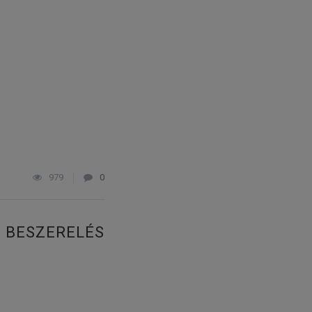
979
0
T BESZERELÉS
!