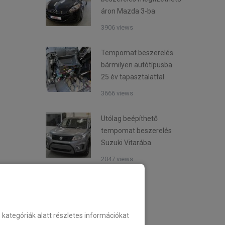
áron Mazda 3-ba
3906 views
Tempomat beszerelés
bármilyen autótípusba
25 év tapasztalattal
3666 views
Utólag beépíthető
tempomat beszerelés
Suzuki Vitarába.
2047 views
Kategóriák
ategóriák alatt részletes információkat