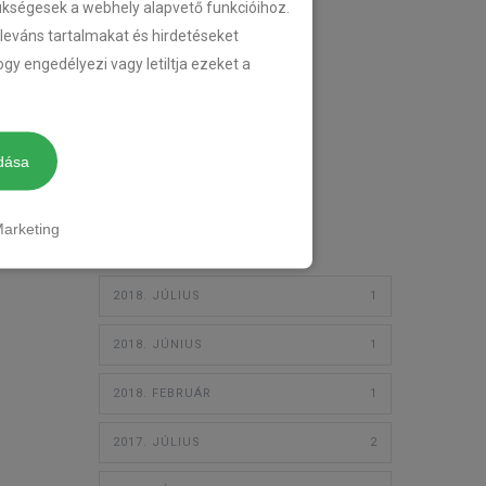
zükségesek a webhely alapvető funkcióihoz.
TEMPOMAT
eleváns tartalmakat és hirdetéseket
gy engedélyezi vagy letiltja ezeket a
TEMPOMAT BESZERELÉS
UTÓLAGOS TEMPOMAT
dása
3
Archívum
arketing
2018. JÚLIUS
1
2018. JÚNIUS
1
2018. FEBRUÁR
1
2017. JÚLIUS
2