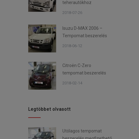
teherautókhoz
2018-07-26
Isuzu D-MAX 2006 –
Tempomat beszerelés
2018-06-12
Citroën C-Zero
tempomat beszerelés
2018-02-14
Legtöbbet olvasott
Utólagos tempomat
beszerelés megfizethető