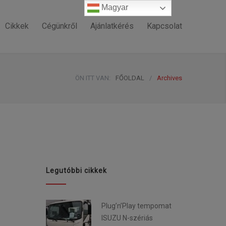
Magyar
Magyar
Cikkek
Cégünkről
Ajánlatkérés
Kapcsolat
ÖN ITT VAN:
FŐOLDAL
/
Archives
Legutóbbi cikkek
Plug’n’Play tempomat
ISUZU N-szériás