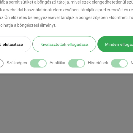
riába sorolt sütiket a böngésző tárolja, mivel ezek elengedhetetlenül s
k a weboldal használatának elemzésében, tárolják a preferenciáit és r
az Ön előzetes beleegyezésével tároljuk a böngészőjében.Eldöntheti, ho
ásolhatja a böngészési élményt.
 elutasítása
Kiválasztottak elfogadása
Minden elfoga
1
2
Szükséges
Analitika
Hirdetések
M